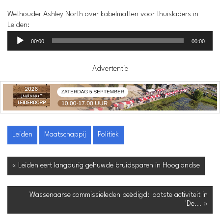
Wethouder Ashley North over kabelmatten voor thuisladers in
Leiden:
Audiospeler
00:00
00:00
Advertentie
Leiden
Maatschappij
Politiek
« Leiden eert langdurig gehuwde bruidsparen in Hooglandse
Wassenaarse commissieleden beëdigd: laatste activiteit in
'De... »