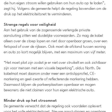
die hun eigen stroom willen gebruiken om hun auto op te laden”,
zegt hij. Volgens de gemeente helpt de regeling bovendien om de
druk op het elektriciteitsnet te verminderen.
Strenge regels voor veiligheid
Aan het gebruik van de zogenoemde verlengde private
aansluiting zitten wel duidelijke voorwaarden. Zo mag de kabel
alleen over de stoep lopen en niet door openbaar groen, over een
fietspad of over de rijbaan. Ook moet de afstand tussen woning
en auto zo kort mogelijk blijven, met een maximum van vijf meter.
“Het moet plat zijn zodat je er niet over struikelt en ook zichtbaar
zijn voor mensen met een visuele beperking”, aldus North. De
kabelmat moet daarom onder meer een antislipprofiel, CE-
markering en geel-zwarte of reflecterende markering hebben.
Daarnaast blijven de parkeerplaatsen openbaar en mogen
bewoners die niet claimen voor hun eigen elektrische auto.
Minder druk op het stroomnet
De gemeente verwacht dat de regeling ook voordelen oplevert
voor het volle elektriciteitsnet. Nieuwe aansluitingen en openbare