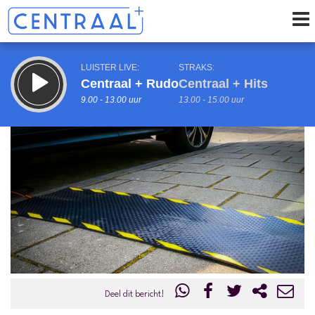
LUISTER LIVE:
STRAKS:
Centraal + Rudo
Centraal + Hits
9.00 - 13.00 uur
13.00 - 15.00 uur
uur 1 van 0
Vorig uur
Volgend uur
Inklappen
Deel dit bericht!