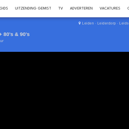
GIDS
UITZENDING GEMIST
TV
ADVERTEREN
VACATURES
Leiden
·
Leiderdorp
·
Leid
+ 80's & 90's
uur