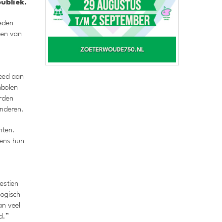
ubliek.
leden
even van
teed aan
mbolen
erden
anderen.
nten.
dens hun
estien
logisch
an veel
d.”