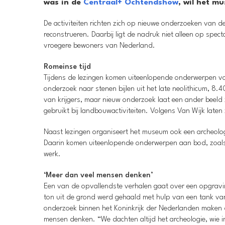
was in de
Centraal+ Ochtendshow
, wil het m
De activiteiten richten zich op nieuwe onderzoeken van d
reconstrueren. Daarbij ligt de nadruk niet alleen op spec
vroegere bewoners van Nederland.
Romeinse tijd
Tijdens de lezingen komen uiteenlopende onderwerpen voo
onderzoek naar stenen bijlen uit het late neolithicum, 8
van krijgers, maar nieuw onderzoek laat een ander beeld 
gebruikt bij landbouwactiviteiten. Volgens Van Wijk late
Naast lezingen organiseert het museum ook een archeologi
Daarin komen uiteenlopende onderwerpen aan bod, zoals
werk.
‘Meer dan veel mensen denken’
Een van de opvallendste verhalen gaat over een opgravin
ton uit de grond werd gehaald met hulp van een tank va
onderzoek binnen het Koninkrijk der Nederlanden maken d
mensen denken. “We dachten altijd het archeologie, wie 