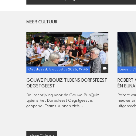
MEER CULTUUR
Oegstgeest, 5 augustus 2026, 19:46
Leiden, 31
GOUWE PUBQUIZ TIJDENS DORPSFEEST
ROBERT 
OEGSTGEEST
ÉN BIJNA
De inschrijving voor de Gouwe PubQuiz
Robert va
tijdens het Dorpsfeest Oegstgeest is
nieuwe sin
geopend. Teams kunnen zich...
uitgebrac