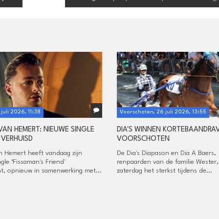
 juli 2026, 11:38
Voorschoten, 26 juli 2026, 13:55
VAN HEMERT: NIEUWE SINGLE
DIA'S WINNEN KORTEBAANDRAV
 VERHUISD
VOORSCHOTEN
n Hemert heeft vandaag zijn
De Dia's Diapason en Dia A Baers,
gle ‘Fissaman's Friend'
renpaarden van de familie Wester
ht, opnieuw in samenwerking met...
zaterdag het sterkst tijdens de...