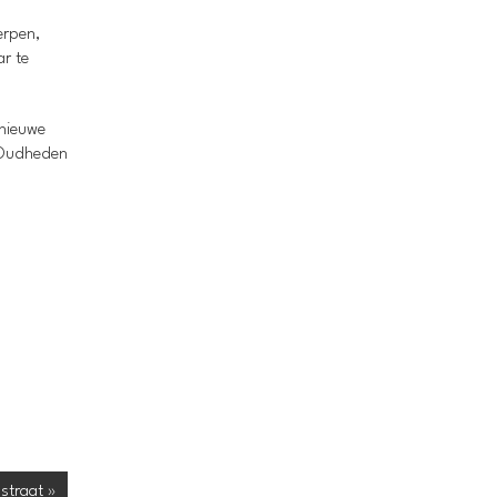
erpen,
ar te
 nieuwe
n Oudheden
pstraat »