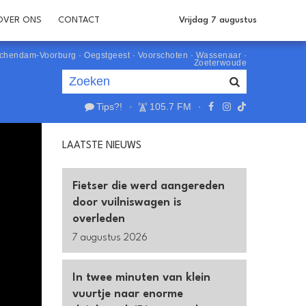
OVER ONS
CONTACT
Vrijdag 7 augustus
schendam-Voorburg
·
Oegstgeest
·
Voorschoten
·
Wassenaar
·
Zoeterwoude
Tips?!
·
105.7 FM
·
Je luistert nu naar
uur 1 van 0
LAATSTE NIEUWS
«
Vorig uur
Volgend uur
»
Fietser die werd aangereden
door vuilniswagen is
overleden
7 augustus 2026
In twee minuten van klein
vuurtje naar enorme