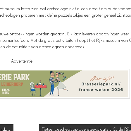
t museum laten zien dat archeologie niet alleen draait om oude voorw
cheologen proberen met kleine puzzelstukjes een groter geheel zichtba
nieuwe ontdekkingen worden gedaan. Elk jaar leveren opgravingen weer
en samenleefden. Met de gratis activiteiten hoopt het Rijksmuseum va
 en de actualiteit van archeologisch onderzoek.
Advertentie
jd:...
Fietser geschept op oversteekplaats J.C. de Rij