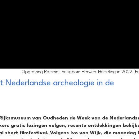
Opgraving Romeins heiligdom Herwen-Hemeling in 2022 (Fo
 Nederlandse archeologie in de
et Rijksmuseum van Oudheden de Week van de Nederlands
ers gratis lezingen volgen, recente ontdekkingen bekijk
al short filmfestival. Volgens Ivo van Wijk, die maandag 