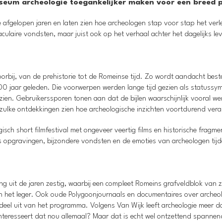
useum archeologie toegankelijker maken voor een breed p
e afgelopen jaren en laten zien hoe archeologen stap voor stap het ver
taculaire vondsten, maar juist ook op het verhaal achter het dagelijks l
rbij, van de prehistorie tot de Romeinse tijd. Zo wordt aandacht bes
.400 jaar geleden. Die voorwerpen werden lange tijd gezien als statussy
zien. Gebruikerssporen tonen aan dat de bijlen waarschijnlijk vooral w
n zulke ontdekkingen zien hoe archeologische inzichten voortdurend ver
sch short filmfestival met ongeveer veertig films en historische fragme
 opgravingen, bijzondere vondsten en de emoties van archeologen tij
g uit de jaren zestig, waarbij een compleet Romeins grafveldblok van z
n het leger. Ook oude Polygoonjournaals en documentaires over archeo
eel uit van het programma. Volgens Van Wijk leeft archeologie meer d
interesseert dat nou allemaal? Maar dat is echt wel ontzettend spannen