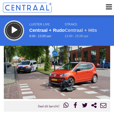
LUISTER LIVE:
STRAKS:
Centraal + Rudo
Centraal + Hits
9.00 - 13.00 uur
13.00 - 15.00 uur
uur 1 van 0
Vorig uur
Volgend uur
Inklappen
Deel dit bericht!