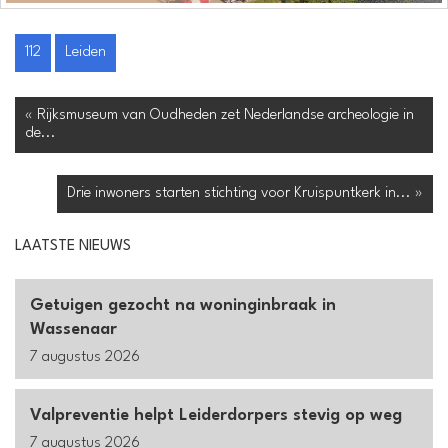
112
Leiden
« Rijksmuseum van Oudheden zet Nederlandse archeologie in
de...
Drie inwoners starten stichting voor Kruispuntkerk in... »
LAATSTE NIEUWS
Getuigen gezocht na woninginbraak in
Wassenaar
7 augustus 2026
Valpreventie helpt Leiderdorpers stevig op weg
7 augustus 2026