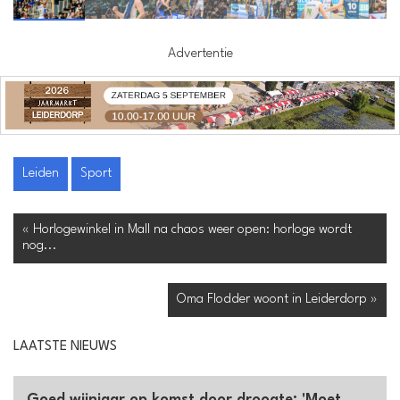
Advertentie
Leiden
Sport
« Horlogewinkel in Mall na chaos weer open: horloge wordt
nog...
Oma Flodder woont in Leiderdorp »
LAATSTE NIEUWS
Goed wijnjaar op komst door droogte: 'Moet