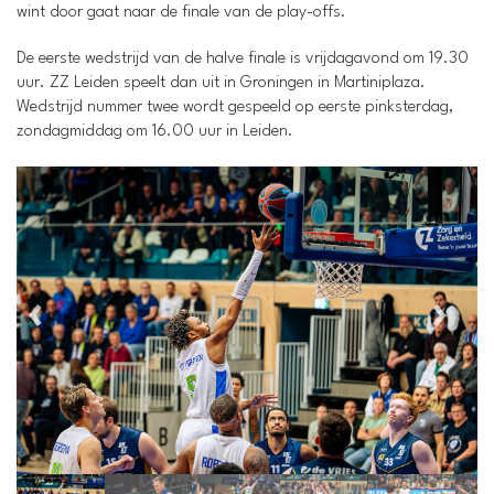
wint door gaat naar de finale van de play-offs.
De eerste wedstrijd van de halve finale is vrijdagavond om 19.30
uur. ZZ Leiden speelt dan uit in Groningen in Martiniplaza.
Wedstrijd nummer twee wordt gespeeld op eerste pinksterdag,
zondagmiddag om 16.00 uur in Leiden.