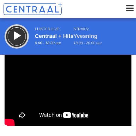
LUISTER LIVE:
STRAKS:
Centraal + Hits
Yvesning
0.00 - 18.00 uur
18.00 - 20.00 uur
uur 1 van 0
Vorig uur
Volgend uur
Inklappen