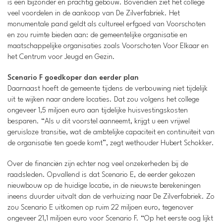
is een bijzonder en prachtig gebouw. Bovendien ziet het college
veel voordelen in de aankoop van De Zilverfabriek. Het
monumentale pand geldt als cultureel erfgoed van Voorschoten
en zou ruimte bieden aan: de gemeentelijke organisatie en
maatschappelijke organisaties zoals Voorschoten Voor Elkaar en
het Centrum voor Jeugd en Gezin.
Scenario F goedkoper dan eerder plan
Daarnaast hoeft de gemeente tijdens de verbouwing niet tijdelijk
uit te wijken naar andere locaties. Dat zou volgens het college
ongeveer 1,5 miljoen euro aan tijdelijke huisvestingskosten
besparen. “Als u dit voorstel aanneemt, krijgt u een vrijwel
geruisloze transitie, wat de ambtelijke capaciteit en continuïteit van
de organisatie ten goede komt”, zegt wethouder Hubert Schokker.
Over de financiën zijn echter nog veel onzekerheden bij de
raadsleden. Opvallend is dat Scenario E, de eerder gekozen
nieuwbouw op de huidige locatie, in de nieuwste berekeningen
ineens duurder uitvalt dan de verhuizing naar De Zilverfabriek. Zo
zou Scenario E uitkomen op ruim 22 miljoen euro, tegenover
ongeveer 21,1 miljoen euro voor Scenario F. “Op het eerste oog lijkt