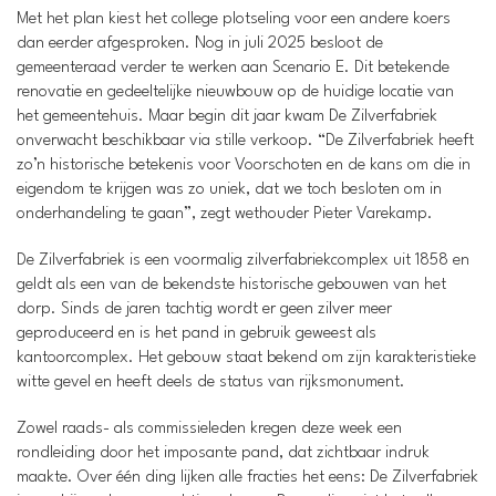
Met het plan kiest het college plotseling voor een andere koers
dan eerder afgesproken. Nog in juli 2025 besloot de
gemeenteraad verder te werken aan Scenario E. Dit betekende
renovatie en gedeeltelijke nieuwbouw op de huidige locatie van
het gemeentehuis. Maar begin dit jaar kwam De Zilverfabriek
onverwacht beschikbaar via stille verkoop. “De Zilverfabriek heeft
zo’n historische betekenis voor Voorschoten en de kans om die in
eigendom te krijgen was zo uniek, dat we toch besloten om in
onderhandeling te gaan”, zegt wethouder Pieter Varekamp.
De Zilverfabriek is een voormalig zilverfabriekcomplex uit 1858 en
geldt als een van de bekendste historische gebouwen van het
dorp. Sinds de jaren tachtig wordt er geen zilver meer
geproduceerd en is het pand in gebruik geweest als
kantoorcomplex. Het gebouw staat bekend om zijn karakteristieke
witte gevel en heeft deels de status van rijksmonument.
Zowel raads- als commissieleden kregen deze week een
rondleiding door het imposante pand, dat zichtbaar indruk
maakte. Over één ding lijken alle fracties het eens: De Zilverfabriek