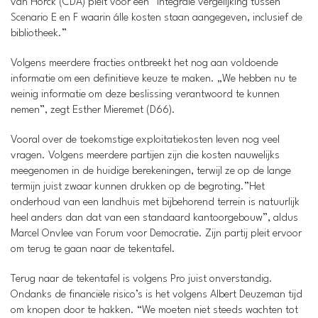
van Horck (CDA) pleit voor een “integrale vergelijking tussen
Scenario E en F waarin álle kosten staan aangegeven, inclusief de
bibliotheek.”
Volgens meerdere fracties ontbreekt het nog aan voldoende
informatie om een definitieve keuze te maken. „We hebben nu te
weinig informatie om deze beslissing verantwoord te kunnen
nemen”, zegt Esther Mieremet (D66).
Vooral over de toekomstige exploitatiekosten leven nog veel
vragen. Volgens meerdere partijen zijn die kosten nauwelijks
meegenomen in de huidige berekeningen, terwijl ze op de lange
termijn juist zwaar kunnen drukken op de begroting.”Het
onderhoud van een landhuis met bijbehorend terrein is natuurlijk
heel anders dan dat van een standaard kantoorgebouw”, aldus
Marcel Onvlee van Forum voor Democratie. Zijn partij pleit ervoor
om terug te gaan naar de tekentafel.
Terug naar de tekentafel is volgens Pro juist onverstandig.
Ondanks de financiële risico’s is het volgens Albert Deuzeman tijd
om knopen door te hakken. “We moeten niet steeds wachten tot