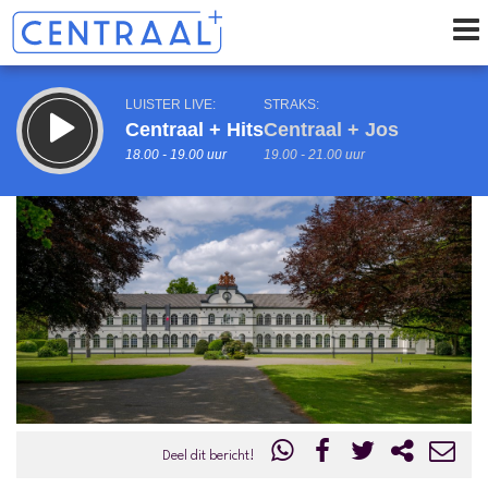
LUISTER LIVE:
STRAKS:
Centraal + Hits
Centraal + Jos
18.00 - 19.00 uur
19.00 - 21.00 uur
uur 1 van 0
Vorig uur
Volgend uur
Inklappen
Deel dit bericht!