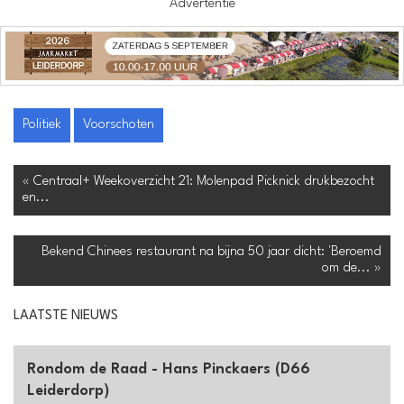
Advertentie
Politiek
Voorschoten
« Centraal+ Weekoverzicht 21: Molenpad Picknick drukbezocht
en...
Bekend Chinees restaurant na bijna 50 jaar dicht: 'Beroemd
om de... »
LAATSTE NIEUWS
Rondom de Raad - Hans Pinckaers (D66
Leiderdorp)