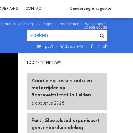
OVER ONS
CONTACT
Donderdag 6 augustus
schendam-Voorburg
·
Oegstgeest
·
Voorschoten
·
Wassenaar
·
Zoeterwoude
Tips?!
·
105.7 FM
·
Je luistert nu naar
uur 1 van 0
LAATSTE NIEUWS
«
Vorig uur
Volgend uur
»
Aanrijding tussen auto en
motorrijder op
Rooseveltstraat in Leiden
6 augustus 2026
Partij Sleutelstad organiseert
ganzenbordwandeling