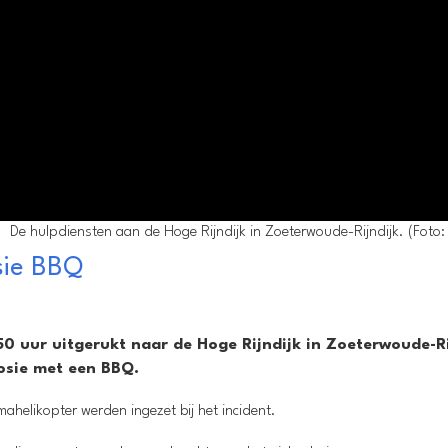
De hulpdiensten aan de Hoge Rijndijk in Zoeterwoude-Rijndijk. (Foto: 
sie BBQ
0 uur uitgerukt naar de Hoge Rijndijk in Zoeterwoude-Ri
osie met een BBQ.
helikopter werden ingezet bij het incident.