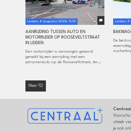
Leiden, 6 augustus 2026, 11:10
Leiden, 5
AANRIJDING TUSSEN AUTO EN
BAKWAGE
MOTORRIJDER OP ROOSEVELTSTRAAT
De bestuu
IN LEIDEN
woensdag 
inschattin
Een motorrijder is vanmorgen gewond
geraakt bij een aanrijding met een
personenauto op de Rooseveltstraat, ter...
Meer 112
Centraa
Voorschot
streek vi
je ook on