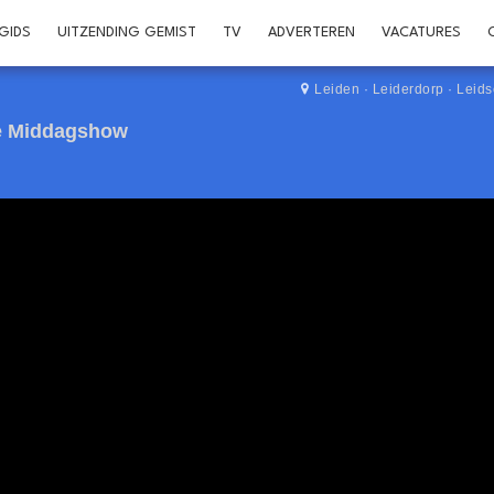
GIDS
UITZENDING GEMIST
TV
ADVERTEREN
VACATURES
Leiden
·
Leiderdorp
·
Leid
De Middagshow