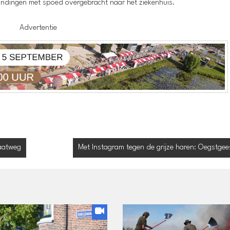
wondingen met spoed overgebracht naar het ziekenhuis.
Advertentie
raatweg
Met Instagram tegen de grijze haren: Oegstgees