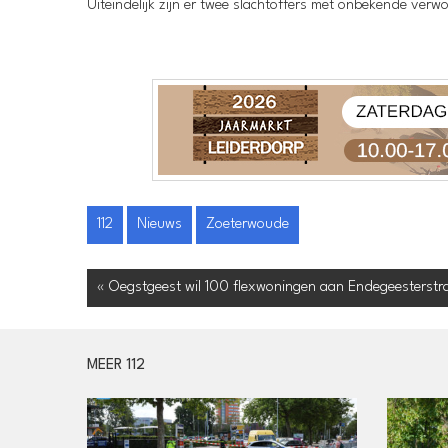
Uiteindelijk zijn er twee slachtoffers met onbekende ver
112
Nieuws
Zoeterwoude
« Oegstgeest wil 100 flexwoningen aan Endegeesterst
MEER 112