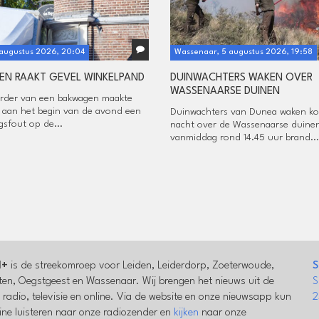
 augustus 2026, 20:04
Wassenaar, 5 augustus 2026, 19:58
N RAAKT GEVEL WINKELPAND
DUINWACHTERS WAKEN OVER
WASSENAARSE DUINEN
rder van een bakwagen maakte
aan het begin van de avond een
Duinwachters van Dunea waken k
gsfout op de...
nacht over de Wassenaarse duinen
vanmiddag rond 14.45 uur brand...
l+
is de streekomroep voor Leiden, Leiderdorp, Zoeterwoude,
S
en, Oegstgeest en Wassenaar. Wij brengen het nieuws uit de
S
a radio, televisie en online. Via de website en onze nieuwsapp kun
2
line luisteren naar onze radiozender en
kijken
naar onze