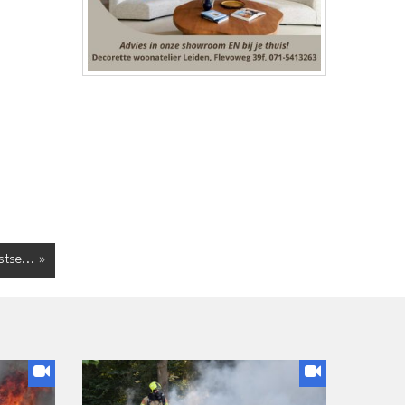
tse... »