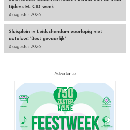
tijdens EL CID-week
8 augustus 2026
Sluisplein in Leidschendam voorlopig niet
autoluw: 'Best gevaarlijk'
8 augustus 2026
Advertentie