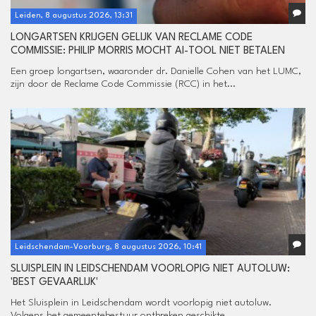
Leiden, 8 augustus 2026, 13:31
LONGARTSEN KRIJGEN GELIJK VAN RECLAME CODE
COMMISSIE: PHILIP MORRIS MOCHT AI-TOOL NIET BETALEN
Een groep longartsen, waaronder dr. Danielle Cohen van het LUMC,
zijn door de Reclame Code Commissie (RCC) in het...
Leidschendam-Voorburg, 8 augustus 2026, 10:41
SLUISPLEIN IN LEIDSCHENDAM VOORLOPIG NIET AUTOLUW:
'BEST GEVAARLIJK'
Het Sluisplein in Leidschendam wordt voorlopig niet autoluw.
Volgens het gemeentebestuur ontbreken geschikte...