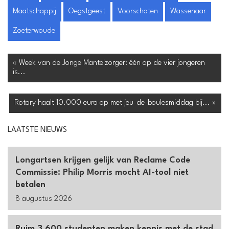
Maatschappij
Oegstgeest
Voorschoten
Wassenaar
Zoeterwoude
« Week van de Jonge Mantelzorger: één op de vier jongeren
is...
Rotary haalt 10.000 euro op met jeu-de-boulesmiddag bij... »
LAATSTE NIEUWS
Longartsen krijgen gelijk van Reclame Code
Commissie: Philip Morris mocht AI-tool niet
betalen
8 augustus 2026
Ruim 3.600 studenten maken kennis met de stad