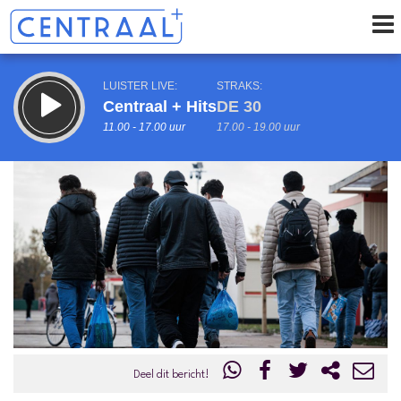
LUISTER LIVE:
STRAKS:
Centraal + Hits
DE 30
11.00 - 17.00 uur
17.00 - 19.00 uur
uur 1 van 0
Vorig uur
Volgend uur
Inklappen
Deel dit bericht!