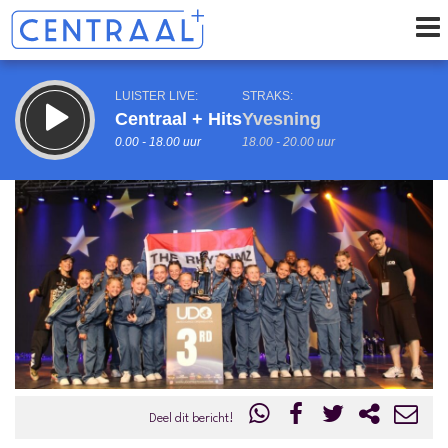
LUISTER LIVE:
STRAKS:
Centraal + Hits
Yvesning
0.00 - 18.00 uur
18.00 - 20.00 uur
uur 1 van 0
Vorig uur
Volgend uur
Inklappen
Deel dit bericht!