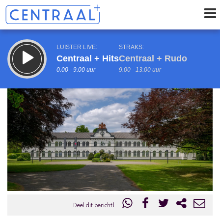
LUISTER LIVE:
STRAKS:
Centraal + Hits
Centraal + Rudo
0.00 - 9.00 uur
9.00 - 13.00 uur
uur 1 van 0
Vorig uur
Volgend uur
Inklappen
Deel dit bericht!