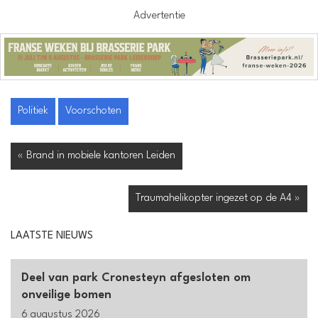
Advertentie
Politiek
Voorschoten
« Brand in mobiele kantoren Leiden
Traumahelikopter ingezet op de A4 »
LAATSTE NIEUWS
Deel van park Cronesteyn afgesloten om
onveilige bomen
6 augustus 2026