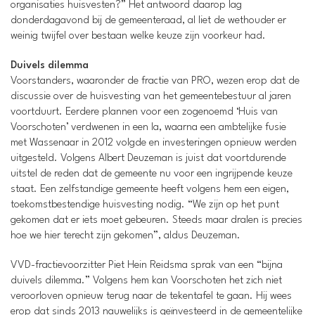
organisaties huisvesten?” Het antwoord daarop lag
donderdagavond bij de gemeenteraad, al liet de wethouder er
weinig twijfel over bestaan welke keuze zijn voorkeur had.
Duivels dilemma
Voorstanders, waaronder de fractie van PRO, wezen erop dat de
discussie over de huisvesting van het gemeentebestuur al jaren
voortduurt. Eerdere plannen voor een zogenoemd ‘Huis van
Voorschoten’ verdwenen in een la, waarna een ambtelijke fusie
met Wassenaar in 2012 volgde en investeringen opnieuw werden
uitgesteld. Volgens Albert Deuzeman is juist dat voortdurende
uitstel de reden dat de gemeente nu voor een ingrijpende keuze
staat. Een zelfstandige gemeente heeft volgens hem een eigen,
toekomstbestendige huisvesting nodig. “We zijn op het punt
gekomen dat er iets moet gebeuren. Steeds maar dralen is precies
hoe we hier terecht zijn gekomen”, aldus Deuzeman.
VVD-fractievoorzitter Piet Hein Reidsma sprak van een “bijna
duivels dilemma.” Volgens hem kan Voorschoten het zich niet
veroorloven opnieuw terug naar de tekentafel te gaan. Hij wees
erop dat sinds 2013 nauwelijks is geïnvesteerd in de gemeentelijke