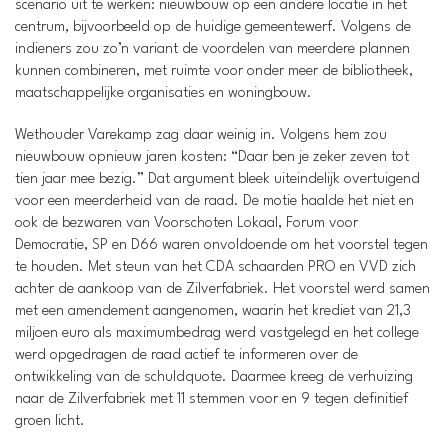
scenario uit te werken: nieuwbouw op een andere locatie in het
centrum, bijvoorbeeld op de huidige gemeentewerf. Volgens de
indieners zou zo’n variant de voordelen van meerdere plannen
kunnen combineren, met ruimte voor onder meer de bibliotheek,
maatschappelijke organisaties en woningbouw.
Wethouder Varekamp zag daar weinig in. Volgens hem zou
nieuwbouw opnieuw jaren kosten: “Daar ben je zeker zeven tot
tien jaar mee bezig.” Dat argument bleek uiteindelijk overtuigend
voor een meerderheid van de raad. De motie haalde het niet en
ook de bezwaren van Voorschoten Lokaal, Forum voor
Democratie, SP en D66 waren onvoldoende om het voorstel tegen
te houden. Met steun van het CDA schaarden PRO en VVD zich
achter de aankoop van de Zilverfabriek. Het voorstel werd samen
met een amendement aangenomen, waarin het krediet van 21,3
miljoen euro als maximumbedrag werd vastgelegd en het college
werd opgedragen de raad actief te informeren over de
ontwikkeling van de schuldquote. Daarmee kreeg de verhuizing
naar de Zilverfabriek met 11 stemmen voor en 9 tegen definitief
groen licht.