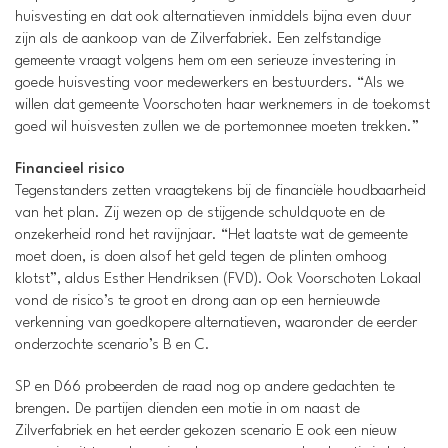
huisvesting en dat ook alternatieven inmiddels bijna even duur
zijn als de aankoop van de Zilverfabriek. Een zelfstandige
gemeente vraagt volgens hem om een serieuze investering in
goede huisvesting voor medewerkers en bestuurders. “Als we
willen dat gemeente Voorschoten haar werknemers in de toekomst
goed wil huisvesten zullen we de portemonnee moeten trekken.”
Financieel risico
Tegenstanders zetten vraagtekens bij de financiële houdbaarheid
van het plan. Zij wezen op de stijgende schuldquote en de
onzekerheid rond het ravijnjaar. “Het laatste wat de gemeente
moet doen, is doen alsof het geld tegen de plinten omhoog
klotst”, aldus Esther Hendriksen (FVD). Ook Voorschoten Lokaal
vond de risico’s te groot en drong aan op een hernieuwde
verkenning van goedkopere alternatieven, waaronder de eerder
onderzochte scenario’s B en C.
SP en D66 probeerden de raad nog op andere gedachten te
brengen. De partijen dienden een motie in om naast de
Zilverfabriek en het eerder gekozen scenario E ook een nieuw