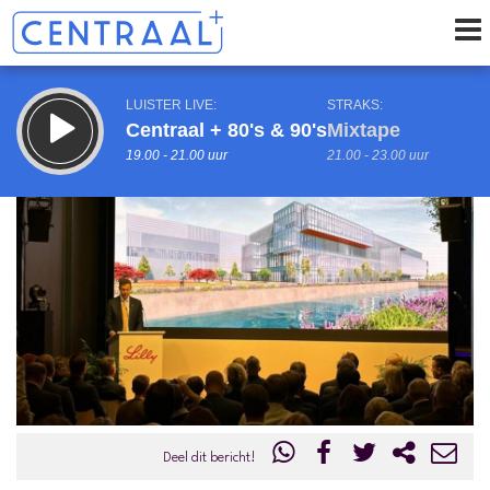
LUISTER LIVE:
STRAKS:
Centraal + 80's & 90's
Mixtape
19.00 - 21.00 uur
21.00 - 23.00 uur
uur 1 van 0
Vorig uur
Volgend uur
Inklappen
Deel dit bericht!