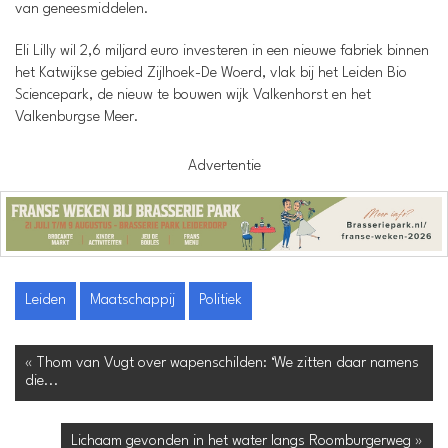
van geneesmiddelen.
Eli Lilly wil 2,6 miljard euro investeren in een nieuwe fabriek binnen
het Katwijkse gebied Zijlhoek-De Woerd, vlak bij het Leiden Bio
Sciencepark, de nieuw te bouwen wijk Valkenhorst en het
Valkenburgse Meer.
Advertentie
Leiden
Maatschappij
Politiek
« Thom van Vugt over wapenschilden: ‘We zitten daar namens
die...
Lichaam gevonden in het water langs Roomburgerweg »