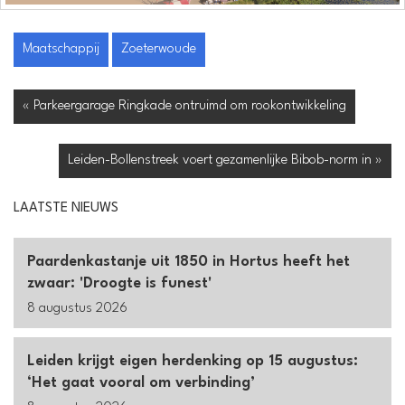
Maatschappij
Zoeterwoude
« Parkeergarage Ringkade ontruimd om rookontwikkeling
Leiden-Bollenstreek voert gezamenlijke Bibob-norm in »
LAATSTE NIEUWS
Paardenkastanje uit 1850 in Hortus heeft het
zwaar: 'Droogte is funest'
8 augustus 2026
Leiden krijgt eigen herdenking op 15 augustus:
‘Het gaat vooral om verbinding’