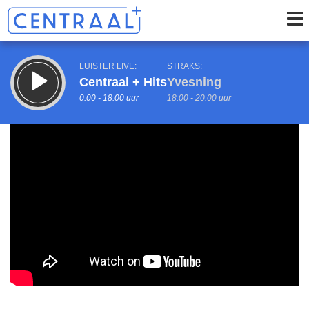
LUISTER LIVE:
STRAKS:
Centraal + Hits
Yvesning
0.00 - 18.00 uur
18.00 - 20.00 uur
uur 1 van 0
Vorig uur
Volgend uur
Inklappen