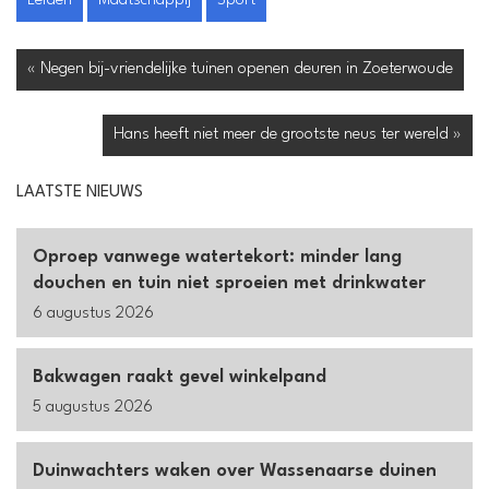
Leiden
Maatschappij
Sport
« Negen bij-vriendelijke tuinen openen deuren in Zoeterwoude
Hans heeft niet meer de grootste neus ter wereld »
LAATSTE NIEUWS
Oproep vanwege watertekort: minder lang
douchen en tuin niet sproeien met drinkwater
6 augustus 2026
Bakwagen raakt gevel winkelpand
5 augustus 2026
Duinwachters waken over Wassenaarse duinen