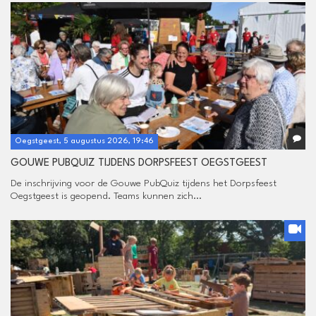
Oegstgeest, 5 augustus 2026, 19:46
GOUWE PUBQUIZ TIJDENS DORPSFEEST OEGSTGEEST
De inschrijving voor de Gouwe PubQuiz tijdens het Dorpsfeest
Oegstgeest is geopend. Teams kunnen zich...