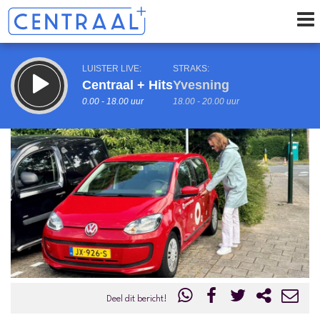
LUISTER LIVE:
STRAKS:
Centraal + Hits
Yvesning
0.00 - 18.00 uur
18.00 - 20.00 uur
uur 1 van 0
Vorig uur
Volgend uur
Inklappen
Deel dit bericht!