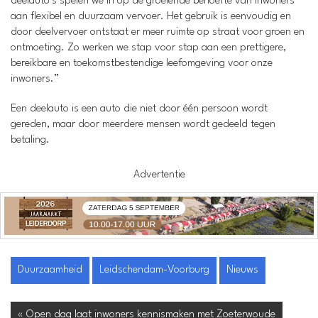
deelauto’s spelen we in op de groeiende behoefte van inwoners
aan flexibel en duurzaam vervoer. Het gebruik is eenvoudig en
door deelvervoer ontstaat er meer ruimte op straat voor groen en
ontmoeting. Zo werken we stap voor stap aan een prettigere,
bereikbare en toekomstbestendige leefomgeving voor onze
inwoners.”
Een deelauto is een auto die niet door één persoon wordt
gereden, maar door meerdere mensen wordt gedeeld tegen
betaling.
Advertentie
Duurzaamheid
Leidschendam-Voorburg
Nieuws
« Open dag laat inwoners kennismaken met Zoeterwoude