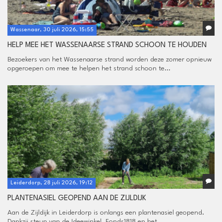
Wassenaar, 30 juli 2026, 15:55
HELP MEE HET WASSENAARSE STRAND SCHOON TE HOUDEN
Bezoekers van het Wassenaarse strand worden deze zomer opnieuw
opgeroepen om mee te helpen het strand schoon te...
Leiderdorp, 28 juli 2026, 19:12
PLANTENASIEL GEOPEND AAN DE ZIJLDIJK
Aan de Zijldijk in Leiderdorp is onlangs een plantenasiel geopend.
Dankzij steun van de Ideewinkel, Fonds1818 en het...