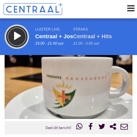
LUISTER LIVE:
STRAKS:
Centraal + Jos
Centraal + Hits
19.00 - 21.00 uur
21.00 - 0.00 uur
uur 1 van 0
Vorig uur
Volgend uur
Inklappen
Deel dit bericht!