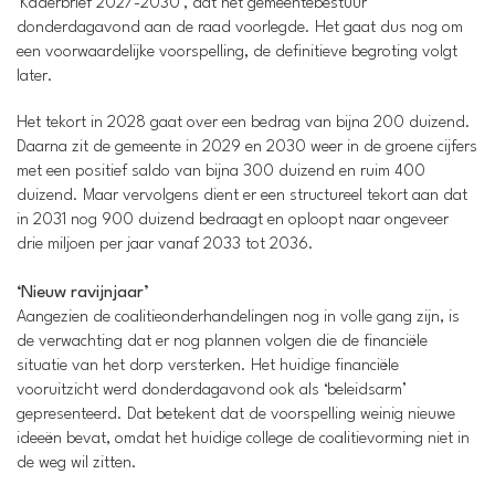
‘Kaderbrief 2027-2030’, dat het gemeentebestuur
donderdagavond aan de raad voorlegde. Het gaat dus nog om
een voorwaardelijke voorspelling, de definitieve begroting volgt
later.
Het tekort in 2028 gaat over een bedrag van bijna 200 duizend.
Daarna zit de gemeente in 2029 en 2030 weer in de groene cijfers
met een positief saldo van bijna 300 duizend en ruim 400
duizend. Maar vervolgens dient er een structureel tekort aan dat
in 2031 nog 900 duizend bedraagt en oploopt naar ongeveer
drie miljoen per jaar vanaf 2033 tot 2036.
‘Nieuw ravijnjaar’
Aangezien de coalitieonderhandelingen nog in volle gang zijn, is
de verwachting dat er nog plannen volgen die de financiële
situatie van het dorp versterken. Het huidige financiële
vooruitzicht werd donderdagavond ook als ‘beleidsarm’
gepresenteerd. Dat betekent dat de voorspelling weinig nieuwe
ideeën bevat, omdat het huidige college de coalitievorming niet in
de weg wil zitten.