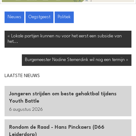
Nieuws
Oegstgeest
Politiek
« Lokale partijen kunnen nu voor het eerst een subsidie van
het...
Burgemeester Nadine Stemerdink wil nog een termijn »
LAATSTE NIEUWS
Jongeren strijden om beste gehaktbal tijdens
Youth Battle
6 augustus 2026
Rondom de Raad - Hans Pinckaers (D66
Leiderdorp)