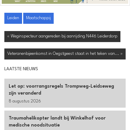
Leiden
Maatschappij
« Weginspecteur aangereden bij aanrijding N446 Leiderdorp
Veteranenbijeenkomst in Oegstgeest staat in het teken van... »
LAATSTE NIEUWS
Let op: voorrangsregels Trompweg-Leidseweg
zijn veranderd
8 augustus 2026
Traumahelikopter landt bij Winkelhof voor
medische noodsituatie