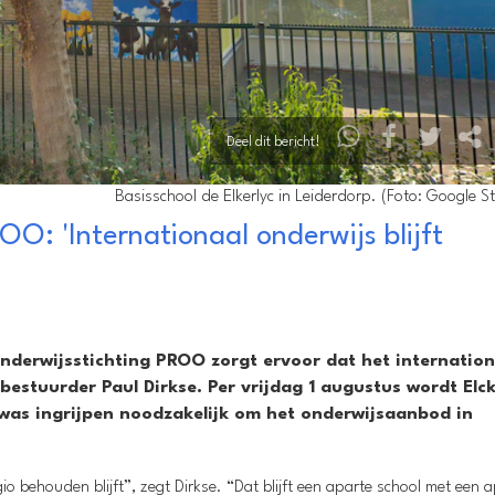
Deel dit bericht!
Basisschool de Elkerlyc in Leiderdorp. (Foto: Google St
O: 'Internationaal onderwijs blijft
nderwijsstichting PROO zorgt ervoor dat het internation
bestuurder Paul Dirkse. Per vrijdag 1 augustus wordt Elck
 was ingrijpen noodzakelijk om het onderwijsaanbod in
io behouden blijft”, zegt Dirkse. “Dat blijft een aparte school met een 