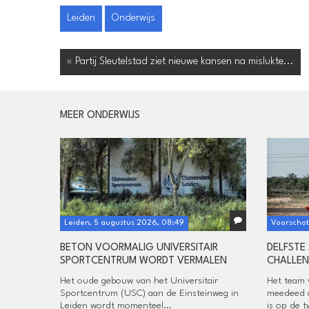
Leiden
Onderwijs
« Partij Sleutelstad ziet nieuwe kansen na mislukte...
MEER ONDERWIJS
Leiden, 5 augustus 2026, 08:49
Voorschot
BETON VOORMALIG UNIVERSITAIR
DELFSTE
SPORTCENTRUM WORDT VERMALEN
CHALLE
Het oude gebouw van het Universitair
Het team 
Sportcentrum (USC) aan de Einsteinweg in
meedeed a
Leiden wordt momenteel...
is op de t