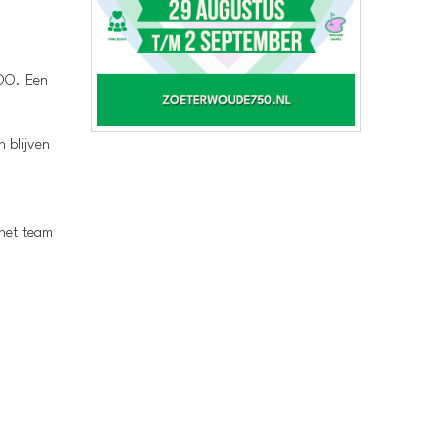
ROO. Een
 blijven
 het team