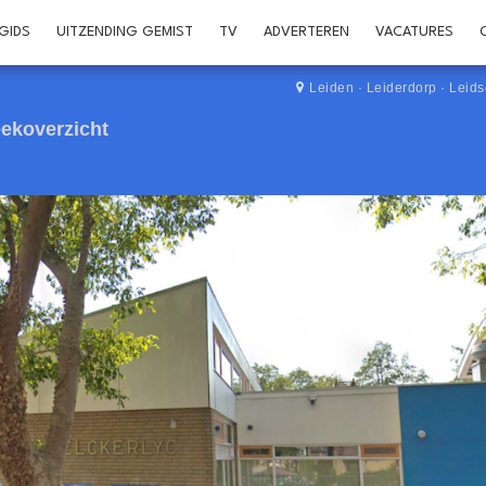
GIDS
UITZENDING GEMIST
TV
ADVERTEREN
VACATURES
Leiden
·
Leiderdorp
·
Leid
ekoverzicht