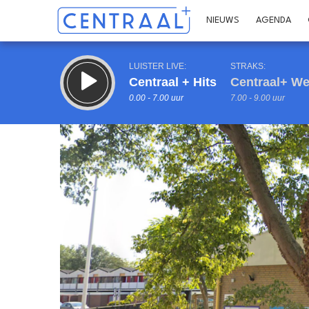
NIEUWS
AGENDA
LUISTER LIVE:
STRAKS:
Centraal + Hits
Centraal+ We
0.00 - 7.00 uur
7.00 - 9.00 uur
Inklappen