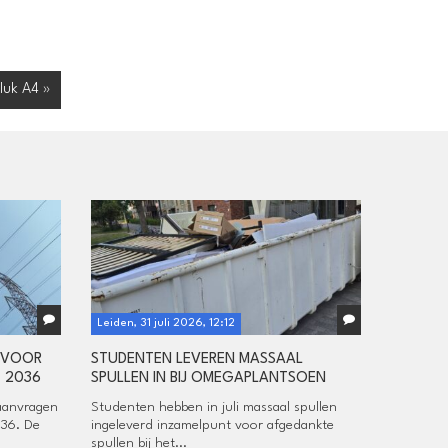
luk A4 »
Leiden, 31 juli 2026, 12:12
 VOOR
STUDENTEN LEVEREN MASSAAL
 2036
SPULLEN IN BIJ OMEGAPLANTSOEN
aanvragen
Studenten hebben in juli massaal spullen
036. De
ingeleverd inzamelpunt voor afgedankte
spullen bij het...