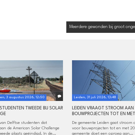
Meerdere gewonden bij groot onge
en, 3 augustus 2026, 12:50
Leiden, 31 juli 2026, 13:48
 STUDENTEN TWEEDE BIJ SOLAR
LEIDEN VRAAGT STROOM AAN
NGE
BOUWPROJECTEN TOT EN MET
van Delftse studenten dat
De gemeente Leiden gaat stroom 
an de American Solar Challenge
voor bouwprojecten tot en met 2
weede plaats geëindigd. In de...
gemeente doet een oproep aan...