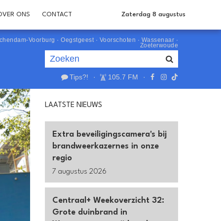
OVER ONS
CONTACT
Zaterdag 8 augustus
schendam-Voorburg
·
Oegstgeest
·
Voorschoten
·
Wassenaar
·
Zoeterwoude
Tips?!
·
105.7 FM
·
Je luistert nu naar
uur 1 van 0
LAATSTE NIEUWS
«
Vorig uur
Volgend uur
»
Extra beveiligingscamera's bij
brandweerkazernes in onze
regio
7 augustus 2026
Centraal+ Weekoverzicht 32:
Grote duinbrand in