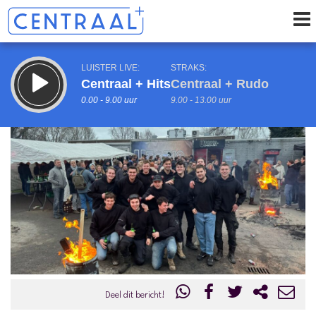
LUISTER LIVE:
STRAKS:
Centraal + Hits
Centraal + Rudo
0.00 - 9.00 uur
9.00 - 13.00 uur
uur 1 van 0
Vorig uur
Volgend uur
Inklappen
Deel dit bericht!