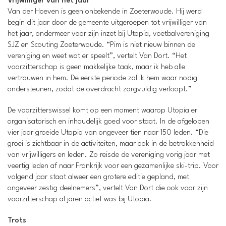
Vrijwilliger van het jaar
Van der Hoeven is geen onbekende in Zoeterwoude. Hij werd
begin dit jaar door de gemeente uitgeroepen tot vrijwilliger van
het jaar, ondermeer voor zijn inzet bij Utopia, voetbalvereniging
SJZ en Scouting Zoeterwoude. “Pim is niet nieuw binnen de
vereniging en weet wat er speelt”, vertelt Van Dort. “Het
voorzitterschap is geen makkelijke taak, maar ik heb alle
vertrouwen in hem. De eerste periode zal ik hem waar nodig
ondersteunen, zodat de overdracht zorgvuldig verloopt.”
De voorzitterswissel komt op een moment waarop Utopia er
organisatorisch en inhoudelijk goed voor staat. In de afgelopen
vier jaar groeide Utopia van ongeveer tien naar 150 leden. “Die
groei is zichtbaar in de activiteiten, maar ook in de betrokkenheid
van vrijwilligers en leden. Zo reisde de vereniging vorig jaar met
veertig leden af naar Frankrijk voor een gezamenlijke ski-trip. Voor
volgend jaar staat alweer een grotere editie gepland, met
ongeveer zestig deelnemers”, vertelt Van Dort die ook voor zijn
voorzitterschap al jaren actief was bij Utopia.
Trots