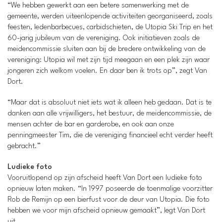
“We hebben gewerkt aan een betere samenwerking met de
gemeente, werden uiteenlopende activiteiten georganiseerd, zoals
feesten, ledenbarbecues, carbidschieten, de Utopia Ski Trip en het
60-jarig jubileum van de vereniging. Ook initiatieven zoals de
meidencommissie sluiten aan bij de bredere ontwikkeling van de
vereniging: Utopia wil met zijn tijd meegaan en een plek zijn waar
jongeren zich welkom voelen. En daar ben ik trots op”, zegt Van
Dort.
“Maar dat is absoluut niet iets wat ik alleen heb gedaan. Dat is te
danken aan alle vrijwilligers, het bestuur, de meidencommissie, de
mensen achter de bar en garderobe, en ook aan onze
penningmeester Tim, die de vereniging financieel echt verder heeft
gebracht.”
Ludieke foto
Vooruitlopend op zijn afscheid heeft Van Dort een ludieke foto
opnieuw laten maken. “In 1997 poseerde de toenmalige voorzitter
Rob de Remijn op een bierfust voor de deur van Utopia. Die foto
hebben we voor mijn afscheid opnieuw gemaakt”, legt Van Dort
uit.