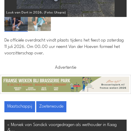
Luuk van Dort in 2026. (Foto: Utopia)
R
De officiële overdracht vindt plaats tijdens het feest op zaterdag
11 juli 2026. Om 00.00 uur neemt Van der Hoeven formeel het
voorzitterschap over.
Advertentie
Maatschappij
Zoeterwoude
« Moniek van Sandick voorgedragen als wethouder in Kaag
&...