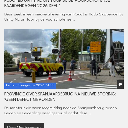
RUDO! BIJ UNITY NL ON TOUR BIJ DE VOORSCHOTENSE
PAARDENDAGEN 2026 DEEL 1
Deze week in een nieuwe aflevering van Rudo! is Rudo Slappendel bij
Unity NL on Tour bij de Voorschotense...
Leiden, 5 augustus 2026, 14:55
PROVINCIE OVER SPANJAARDSBRUG NA NIEUWE STORING:
'GEEN DEFECT GEVONDEN'
De monteur die woensdagmiddag naar de Spanjaardsbrug tussen
Leiden en Leiderdorp werd gestuurd nadat deze...