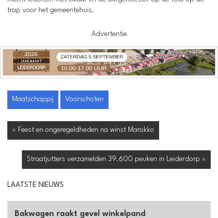
trap voor het gemeentehuis.
Advertentie
Maatschappij
Voorschoten
« Feest en ongeregeldheden na winst Marokko
Straatjutters verzamelden 39.600 peuken in Leiderdorp »
LAATSTE NIEUWS
Bakwagen raakt gevel winkelpand