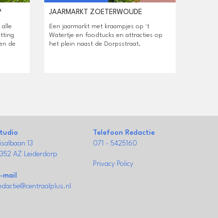
P
JAARMARKT ZOETERWOUDE
alle
Een jaarmarkt met kraampjes op 't
tting
Watertje en foodtucks en attracties op
en de
het plein naast de Dorpsstraat.
tudio
Telefoon Redactie
isalbaan 13
071 - 5425160
352 AZ Leiderdorp
Privacy Policy
-mail
edactie@centraalplus.nl