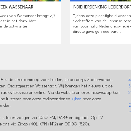
WEEK WASSENAAR
INDIËHERDENKING LEIDERDOR
week van Wassenaar brengt vijf
Tijdens deze plechtigheid worden 
est in het dorp. Met
slachtoffers van de Japanse beze
ende activiteiten.
van voormalig Nederlands-Indië 
directe gevolgen daarvan...
l+
is de streekomroep voor Leiden, Leiderdorp, Zoeterwoude,
S
en, Oegstgeest en Wassenaar. Wij brengen het nieuws uit de
S
a radio, televisie en online. Via de website en onze nieuwsapp kun
2
line luisteren naar onze radiozender en
kijken
naar onze
zender.
E
r
 is te ontvangen via 105.7 FM, DAB+ en digitaal. Op TV
e ons via Ziggo (40), KPN (1412) en ODIDO (820).