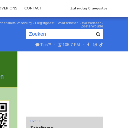
OVER ONS
CONTACT
Zaterdag 8 augustus
schendam-Voorburg
·
Oegstgeest
·
Voorschoten
·
Wassenaar
·
Zoeterwoude
Tips?!
·
105.7 FM
·
Je luistert nu naar
uur 1 van 0
«
Vorig uur
Volgend uur
»
Locatie: