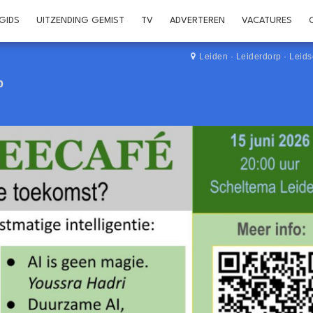
GIDS
UITZENDING GEMIST
TV
ADVERTEREN
VACATURES
Leiden
·
Leiderdorp
·
Leid
p