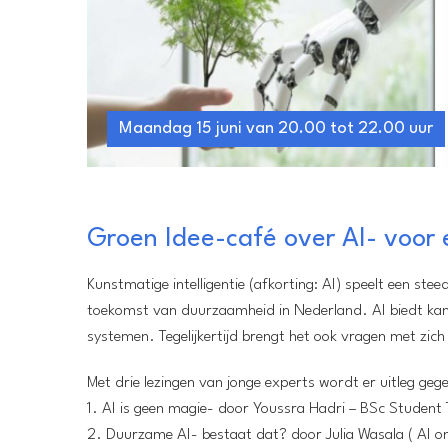
Maandag 15 juni van 20.00 tot 22.00 uur
Groen Idee-café over AI- voor
Kunstmatige intelligentie (afkorting: AI) speelt een stee
toekomst van duurzaamheid in Nederland. AI biedt kans
systemen. Tegelijkertijd brengt het ook vragen met zic
Met drie lezingen van jonge experts wordt er uitleg geg
1. AI is geen magie- door Youssra Hadri – BSc Student 
2. Duurzame AI- bestaat dat? door Julia Wasala ( AI