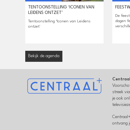
TENTOONSTELLING ‘ICONEN VAN
FEEST
LEIDENS ONTZET’
De feest
dagen fe
Tentoonstelling ‘Iconen van Leidens
verschill
ontzet'
Bekijk de agenda
Centraa
Voorschot
streek vi
je ook on
televisie
Centraal+
ontvang j