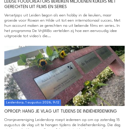
LEIDSE FOODCREATORS BEREIKEN MILJOENEN KIJKERS MET
GERECHTEN UIT FILMS EN SERIES
Versetjaps uit Leiden begon als een hobby in de keuken, maar
groeide voor Rowan en Hilde uit tot een internationaal succes. Met
hun account maken ze gerechten na uit bekende films en series. In
het programma De VrijMiBo vertelden zij hoe een eenvoudig idee
uitgroeide tot video's die...
Leiderdorp, 1 augustus 2026, 9:12
OPROEP: HANG JE VLAG UIT TIJDENS DE INDIËHERDENKING
Oranjevereniging Leiderdorp roept iedereen op om op zaterdag 15
augustus de vlag uit te hangen tijdens de Indiëherdenking. Die dag