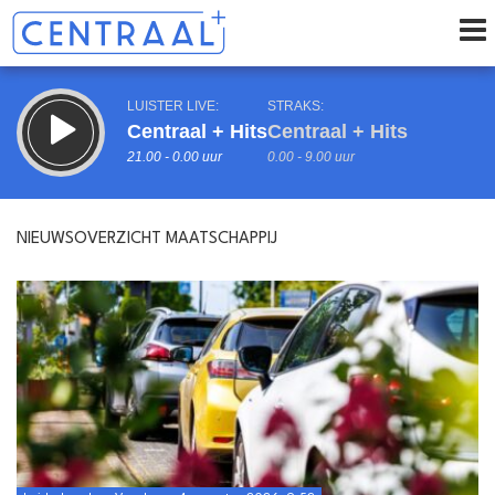
LUISTER LIVE:
STRAKS:
Centraal + Hits
Centraal + Hits
21.00 - 0.00 uur
0.00 - 9.00 uur
NIEUWSOVERZICHT MAATSCHAPPIJ
uur 1 van 0
Vorig uur
Volgend uur
Inklappen