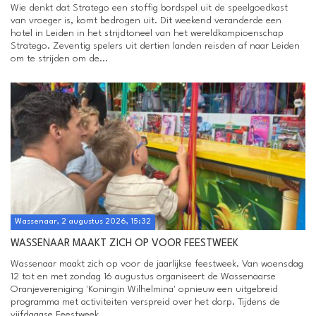
Wie denkt dat Stratego een stoffig bordspel uit de speelgoedkast
van vroeger is, komt bedrogen uit. Dit weekend veranderde een
hotel in Leiden in het strijdtoneel van het wereldkampioenschap
Stratego. Zeventig spelers uit dertien landen reisden af naar Leiden
om te strijden om de...
Wassenaar, 2 augustus 2026, 15:32
WASSENAAR MAAKT ZICH OP VOOR FEESTWEEK
Wassenaar maakt zich op voor de jaarlijkse feestweek. Van woensdag
12 tot en met zondag 16 augustus organiseert de Wassenaarse
Oranjevereniging 'Koningin Wilhelmina' opnieuw een uitgebreid
programma met activiteiten verspreid over het dorp. Tijdens de
vijfdaagse Feestweek...