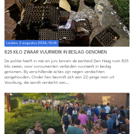
Leiden, 2 augustus 2026, 10:16
825 KILO ZWAAR VUURWERK IN BESLAG GENOMEN
De politie heeft in mei en juni binnen de eenheid Den Haag ruim 825
kilo zwaar, voor consumenten verboden vuurwerk in beslag
genomen. Bij verschillende acties zijn negen verdachten
aangehouden. Onder hen bevindt zich een 22-jarige man uit
Voorburg, die wordt verdacht van...