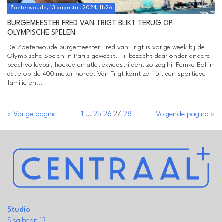
Zoeterwoude, 13 augustus 2024, 11:26
BURGEMEESTER FRED VAN TRIGT BLIKT TERUG OP
OLYMPISCHE SPELEN
De Zoeterwoude burgemeester Fred van Trigt is vorige week bij de
Olympische Spelen in Parijs geweest. Hij bezocht daar onder andere
beachvolleybal, hockey en atletiekwedstrijden, zo zag hij Femke Bol in
actie op de 400 meter horde. Van Trigt komt zelf uit een sportieve
familie en...
« Vorige pagina
1
…
25
26
27
28
Volgende pagina »
Studio
Sisalbaan 13