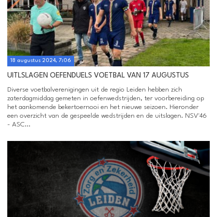
18 augustus 2024, 7:06
UITLSLAGEN OEFENDUELS VOETBAL VAN 17 AUGUSTUS
Diverse voetbalverenigingen uit de regio Leiden hebben zich
zaterdagmiddag gemeten in oefenwedstrijden, ter voorbereiding op
het aankomende bekertoernooi en het nieuwe seizoen. Hieronder
een overzicht van de gespeelde wedstrijden en de uitslagen. NSV'46
- ASC...