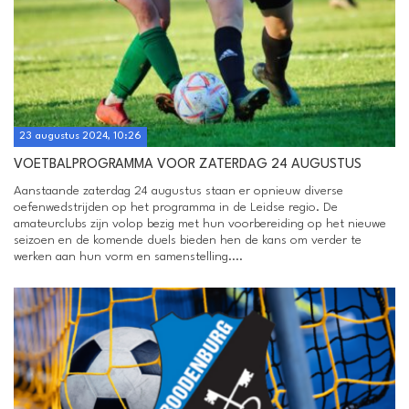
23 augustus 2024, 10:26
VOETBALPROGRAMMA VOOR ZATERDAG 24 AUGUSTUS
Aanstaande zaterdag 24 augustus staan er opnieuw diverse
oefenwedstrijden op het programma in de Leidse regio. De
amateurclubs zijn volop bezig met hun voorbereiding op het nieuwe
seizoen en de komende duels bieden hen de kans om verder te
werken aan hun vorm en samenstelling....