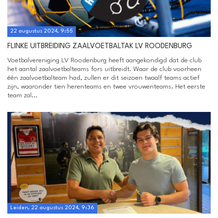
22 augustus 2024, 9:55
FLINKE UITBREIDING ZAALVOETBALTAK LV ROODENBURG
Voetbalvereniging LV Roodenburg heeft aangekondigd dat de club
het aantal zaalvoetbalteams fors uitbreidt. Waar de club voorheen
één zaalvoetbalteam had, zullen er dit seizoen twaalf teams actief
zijn, waaronder tien herenteams en twee vrouwenteams. Het eerste
team zal...
Leiden, 22 augustus 2024, 9:36