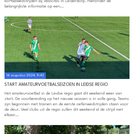
korfbalwedstrijden bij Velocitas in Leiderdorp. Hieronder de
belangrijkste informatie op een...
16 augustus 2024, 9:43
START AMATEURVOETBALSEIZOEN IN LEIDSE REGIO
Het amateurvoetbal in de Leidse regio gaat dit weekend weer van
start. De voorbereiding op het nieuwe seizoen is in volle gang. Teams
zijn begonnen met trainen en de eerste oefenwedstrijden staan voor
de deur. Veel clubs uit de regio zullen dit weekend al de strijd met
elkaar...