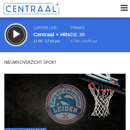
LUISTER LIVE:
STRAKS:
Centraal + Hits
DE 30
11.00 - 17.00 uur
17.00 - 19.00 uur
NIEUWSOVERZICHT SPORT
uur 1 van 0
Vorig uur
Volgend uur
Inklappen