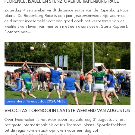
FLORENCE, ISABEL EN STENZ OVER DE RAPENBURG RACE
Zaterdag 14 september vindt de zesde editie van de Rapenburg Race
plaats. De Rapenburg Race is een jaarlijkse zwemwedstrijd waarmee
geld wordt ingezameld voor een goed doel: het verbeteren van de
kwaliteit van leven van mensen met een dwarslaesie. Stenz Ruppert,
Florence van...
Leiderdorp, 16 augustus 2024, 14:35
VELOCITAS TOERNOOI IN LAATSTE WEEKEND VAN AUGUSTUS
Over twee weken is het weer zover, op zaterdag 31 augustus vindt
het grote internationale Velocitas Toernooi plaats. Sportliefhebbers
uit de regio kunnen zich opmaken voor een dag vol