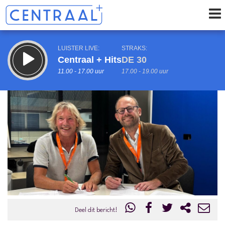
LUISTER LIVE:
STRAKS:
Centraal + Hits
DE 30
11.00 - 17.00 uur
17.00 - 19.00 uur
uur 1 van 0
Vorig uur
Volgend uur
Inklappen
Deel dit bericht!