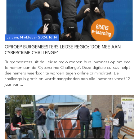
Leiden, 14 oktober 2024, 16:14
OPROEP BURGEMEESTERS LEIDSE REGIO: ‘DOE MEE AAN
CYBERCRIME CHALLENGE’
Burgemeesters uit de Leidse regio roepen hun inwoners op om deel
te nemen aan de ‘Cybercrime Challenge'. Deze digitale cursus helpt
deelnemers weerbaar te worden tegen online criminaliteit. De
challenge is gratis en wordt aangeboden aan alle inwoners vanaf 12
jaar van...