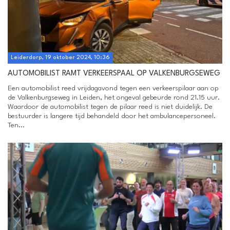
Leiderdorp, 19 oktober 2024, 10:36
AUTOMOBILIST RAMT VERKEERSPAAL OP VALKENBURGSEWEG
Een automobilist reed vrijdagavond tegen een verkeerspilaar aan op
de Valkenburgseweg in Leiden, het ongeval gebeurde rond 21.15 uur.
Waardoor de automobilist tegen de pilaar reed is niet duidelijk. De
bestuurder is langere tijd behandeld door het ambulancepersoneel.
Ten...