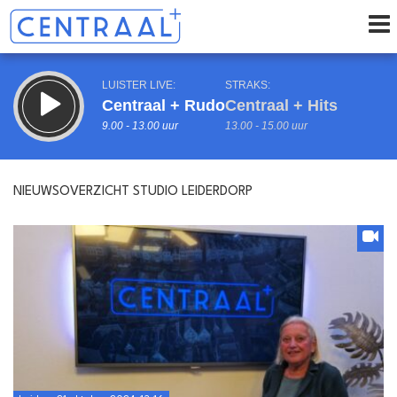
LUISTER LIVE:
STRAKS:
Centraal + Rudo
Centraal + Hits
9.00 - 13.00 uur
13.00 - 15.00 uur
NIEUWSOVERZICHT STUDIO LEIDERDORP
uur 1 van 0
Vorig uur
Volgend uur
Inklappen