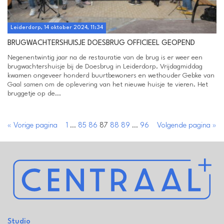
Leiderdorp, 14 oktober 2024, 11:34
BRUGWACHTERSHUISJE DOESBRUG OFFICIEEL GEOPEND
Negenentwintig jaar na de restauratie van de brug is er weer een
brugwachtershuisje bij de Doesbrug in Leiderdorp. Vrijdagmiddag
kwamen ongeveer honderd buurtbewoners en wethouder Gebke van
Gaal samen om de oplevering van het nieuwe huisje te vieren. Het
bruggetje op de...
« Vorige pagina
1
…
85
86
87
88
89
…
96
Volgende pagina »
Studio