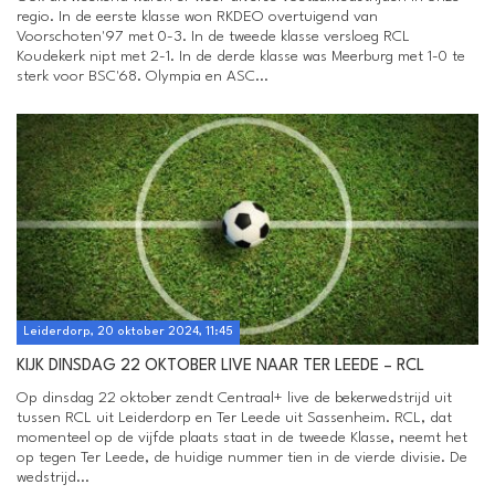
regio. In de eerste klasse won RKDEO overtuigend van
Voorschoten'97 met 0-3. In de tweede klasse versloeg RCL
Koudekerk nipt met 2-1. In de derde klasse was Meerburg met 1-0 te
sterk voor BSC'68. Olympia en ASC...
Leiderdorp, 20 oktober 2024, 11:45
KIJK DINSDAG 22 OKTOBER LIVE NAAR TER LEEDE – RCL
Op dinsdag 22 oktober zendt Centraal+ live de bekerwedstrijd uit
tussen RCL uit Leiderdorp en Ter Leede uit Sassenheim. RCL, dat
momenteel op de vijfde plaats staat in de tweede Klasse, neemt het
op tegen Ter Leede, de huidige nummer tien in de vierde divisie. De
wedstrijd...