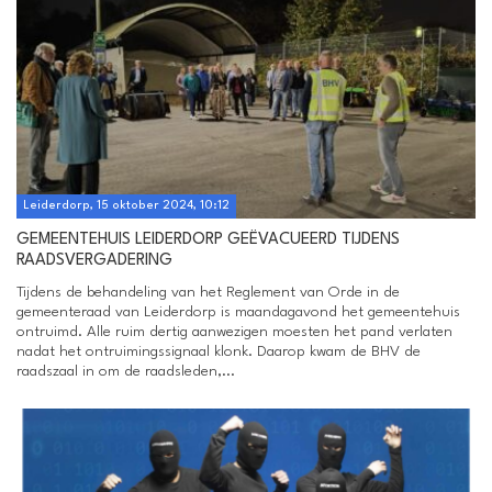
Leiderdorp, 15 oktober 2024, 10:12
GEMEENTEHUIS LEIDERDORP GEËVACUEERD TIJDENS
RAADSVERGADERING
Tijdens de behandeling van het Reglement van Orde in de
gemeenteraad van Leiderdorp is maandagavond het gemeentehuis
ontruimd. Alle ruim dertig aanwezigen moesten het pand verlaten
nadat het ontruimingssignaal klonk. Daarop kwam de BHV de
raadszaal in om de raadsleden,...