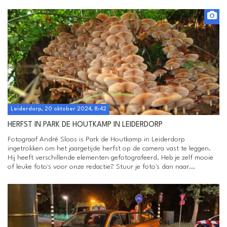
Leiderdorp, 20 oktober 2024, 8:42
HERFST IN PARK DE HOUTKAMP IN LEIDERDORP
Fotograaf André Sloos is Park de Houtkamp in Leiderdorp
ingetrokken om het jaargetijde herfst op de camera vast te leggen.
Hij heeft verschillende elementen gefotografeerd. Heb je zelf mooie
of leuke foto's voor onze redactie? Stuur je foto's dan naar...