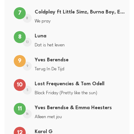
Coldplay ft Little Simz, Burna Boy, Elyanna & Tini
7
8
We pray
Luna
8
13
Dat is het leven
Yves Berendse
9
9
Terug In De Tijd
Lost Frequencies & Tom Odell
10
5
Black Friday (Pretty like the sun)
Yves Berendse & Emma Heesters
11
16
Alleen met jou
Karol G
12