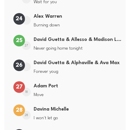
Wait for you
Alex Warren
24
Burning down
David Guetta & Allesso & Madison Love
25
27
Never going home tonight
David Guetta & Alphaville & Ava Max
26
Forever youg
Adam Port
27
18
Move
Davina Michelle
28
28
I won't let go