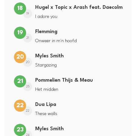
Hugel x Topic x Arash feat. Daecolm
18
19
I adore you
Flemming
19
21
Onweer in m'n hoofd
Myles Smith
20
20
Stargazing
Pommelien Thijs & Meau
21
25
Het midden
Dua Lipa
22
22
These walls
Myles Smith
23
24