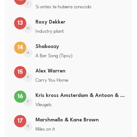
7
Si antes te hubiera conocido
Roxy Dekker
13
10
Industry plant
Shaboozy
14
14
A Bar Song (Tipsy)
Alex Warren
15
11
Carry You Home
Kris kross Amsterdam & Antoon & Zoe Tauran
16
17
Vleugels
Marshmello & Kane Brown
17
15
Miles on it