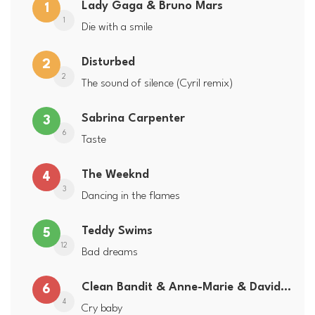
Lady Gaga & Bruno Mars
1
1
Die with a smile
Disturbed
2
2
The sound of silence (Cyril remix)
Sabrina Carpenter
3
6
Taste
The Weeknd
4
3
Dancing in the flames
Teddy Swims
5
12
Bad dreams
Clean Bandit & Anne-Marie & David Guetta
6
4
Cry baby