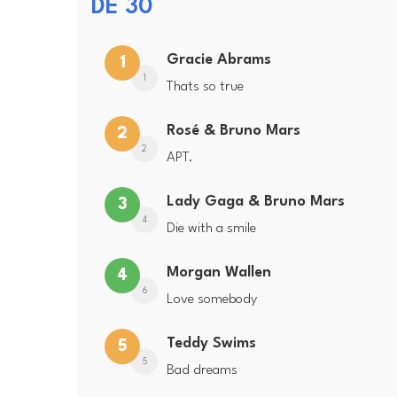
DE 30
Gracie Abrams
1
1
Thats so true
Rosé & Bruno Mars
2
2
APT.
Lady Gaga & Bruno Mars
3
4
Die with a smile
Morgan Wallen
4
6
Love somebody
Teddy Swims
5
5
Bad dreams