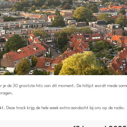
oor je de 30 grootste hits van dit moment. De hitlijst wordt mede sa
vragen.
t. Deze track krijg de hele week extra aandacht bij ons op de radio.