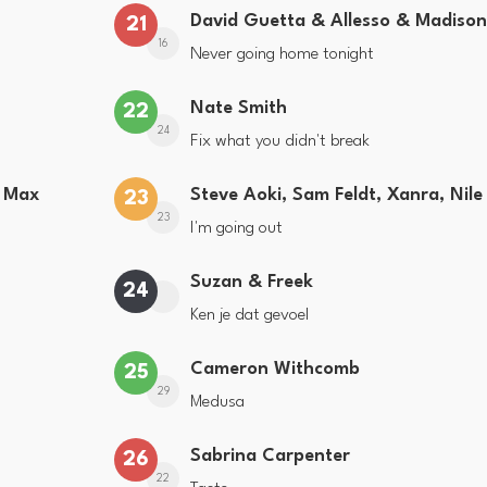
David Guetta & Allesso & Madison
21
16
Never going home tonight
Nate Smith
22
24
Fix what you didn't break
a Max
23
23
I'm going out
Suzan & Freek
24
Ken je dat gevoel
Cameron Withcomb
25
29
Medusa
Sabrina Carpenter
26
22