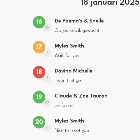
18 januari 202
De Poema's & Snelle
16
25
Op jou heb ik gewacht
Myles Smith
17
17
Wait for you
Davina Michelle
18
14
I won't let go
Claude & Zoe Tauran
19
20
Je t'aime
Myles Smith
20
21
Nice to meet you