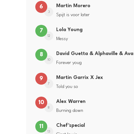
Martin Morero
6
3
Spijt is voor later
Lola Young
7
12
Messy
David Guetta & Alphaville & Av
8
10
Forever youg
Martin Garrix X Jex
9
7
Told you so
Alex Warren
10
8
Burning down
Chef'special
11
13