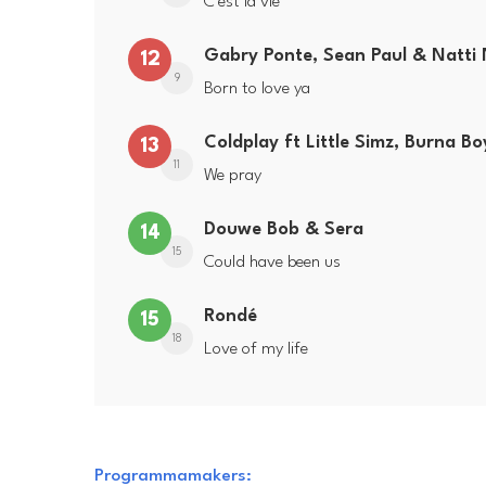
C'est la vie
12
9
Born to love ya
13
11
We pray
Douwe Bob & Sera
14
15
Could have been us
Rondé
15
18
Love of my life
Programmamakers: