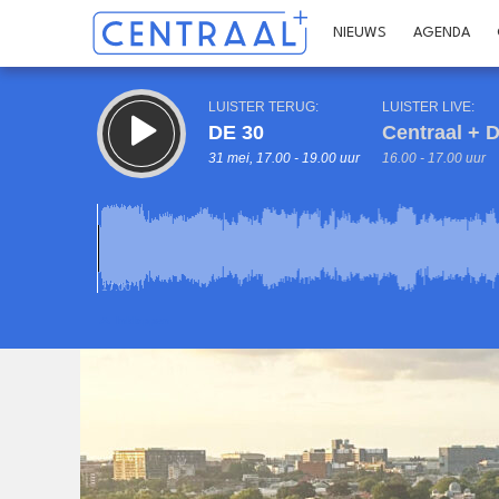
NIEUWS
AGENDA
LUISTER TERUG:
LUISTER LIVE:
DE 30
Centraal +
31 mei, 17.00 - 19.00 uur
16.00 - 17.00 uur
17.00
Inklappen