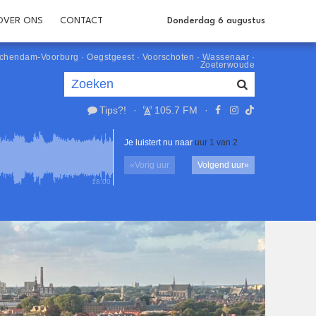
OVER ONS
CONTACT
Donderdag 6 augustus
schendam-Voorburg
·
Oegstgeest
·
Voorschoten
·
Wassenaar
·
Zoeterwoude
Tips?!
·
105.7 FM
·
Je luistert nu naar
uur 1 van 2
«
Vorig uur
Volgend uur
»
18.00