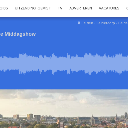
GIDS
UITZENDING GEMIST
TV
ADVERTEREN
VACATURES
Leiden
·
Leiderdorp
·
Leid
 De Middagshow