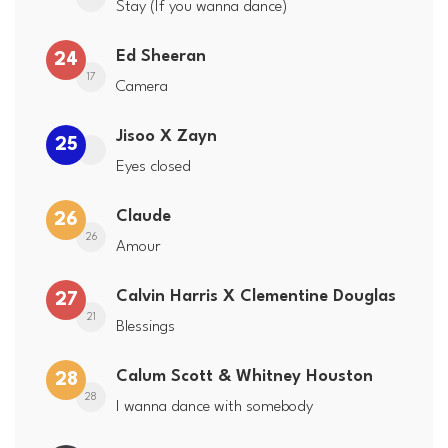
Stay (If you wanna dance)
Ed Sheeran
24
17
Camera
Jisoo X Zayn
25
Eyes closed
Claude
26
26
Amour
Calvin Harris X Clementine Douglas
27
21
Blessings
Calum Scott & Whitney Houston
28
28
I wanna dance with somebody