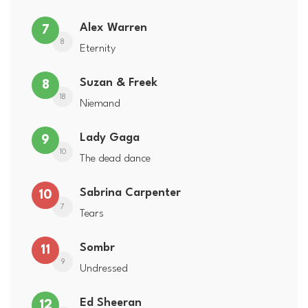
Alex Warren
7
8
Eternity
Suzan & Freek
8
18
Niemand
Lady Gaga
9
10
The dead dance
Sabrina Carpenter
10
7
Tears
Sombr
11
9
Undressed
Ed Sheeran
12