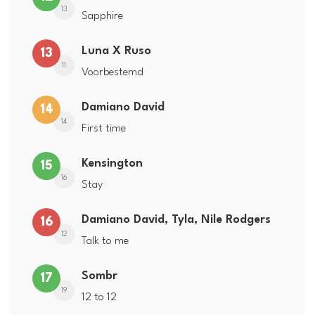
13
Sapphire
Luna X Ruso
13
11
Voorbestemd
Damiano David
14
14
First time
Kensington
15
16
Stay
Damiano David, Tyla, Nile Rodgers
16
12
Talk to me
Sombr
17
19
12 to 12