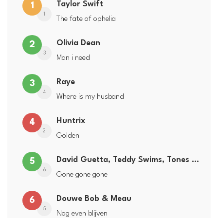
Taylor Swift
1
1
The fate of ophelia
Olivia Dean
2
3
Man i need
Raye
3
4
Where is my husband
Huntrix
4
2
Golden
David Guetta, Teddy Swims, Tones and I
5
6
Gone gone gone
Douwe Bob & Meau
6
5
Nog even blijven