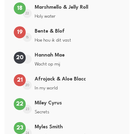
Marshmello & Jelly Roll
18
22
Holy water
Bente & Blof
19
15
Hoe hou ik dit vast
Hannah Mae
20
Wacht op mij
Afrojack & Aloe Blacc
21
20
In my world
Miley Cyrus
22
23
Secrets
Myles Smith
23
24