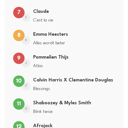
Claude
7
2
C'est la vie
Emma Heesters
8
8
Alles wordt beter
Pommelien Thijs
9
6
Atlas
Calvin Harris X Clementine Douglas
10
17
Blessings
Shaboozey & Myles Smith
11
12
Blink twice
Afrojack
12