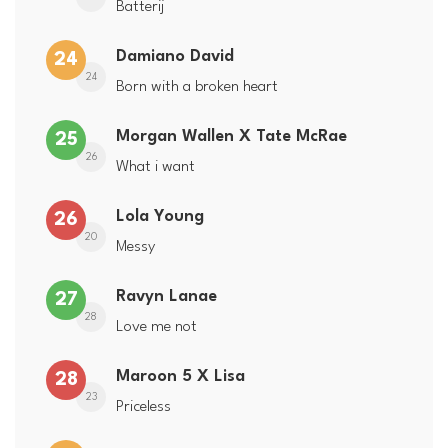
Batterij
Damiano David
24
24
Born with a broken heart
Morgan Wallen X Tate McRae
25
26
What i want
Lola Young
26
20
Messy
Ravyn Lanae
27
28
Love me not
Maroon 5 X Lisa
28
23
Priceless