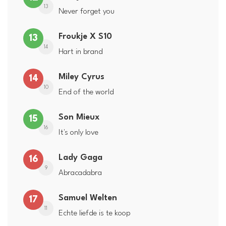
13
Never forget you
Froukje X S10
13
14
Hart in brand
Miley Cyrus
14
10
End of the world
Son Mieux
15
16
It's only love
Lady Gaga
16
9
Abracadabra
Samuel Welten
17
11
Echte liefde is te koop