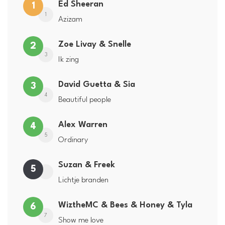
Ed Sheeran
1
1
Azizam
Zoe Livay & Snelle
2
3
Ik zing
David Guetta & Sia
3
4
Beautiful people
Alex Warren
4
5
Ordinary
Suzan & Freek
5
Lichtje branden
WiztheMC & Bees & Honey & Tyla
6
7
Show me love