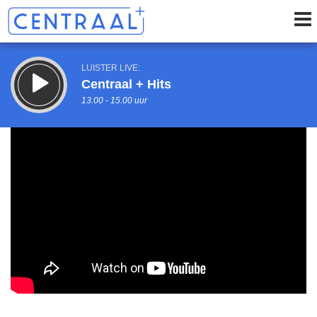
LUISTER LIVE:
Centraal + Hits
13.00 - 15.00 uur
STRAKS:
Centraal + De Middagshow
15.00 - 16.00 uur
uur 1 van 0
Vorig uur
Volgend uur
Inklappen