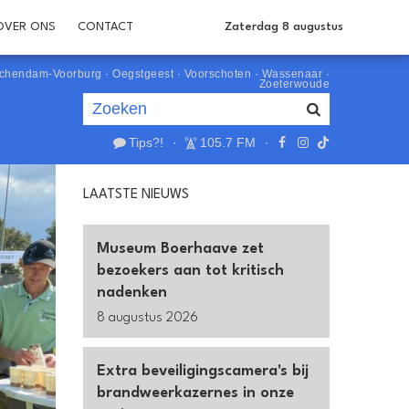
OVER ONS
CONTACT
Zaterdag 8 augustus
schendam-Voorburg
·
Oegstgeest
·
Voorschoten
·
Wassenaar
·
Zoeterwoude
Tips?!
·
105.7 FM
·
Je luistert nu naar
uur 1 van 0
LAATSTE NIEUWS
«
Vorig uur
Volgend uur
»
Museum Boerhaave zet
bezoekers aan tot kritisch
nadenken
8 augustus 2026
Extra beveiligingscamera's bij
brandweerkazernes in onze