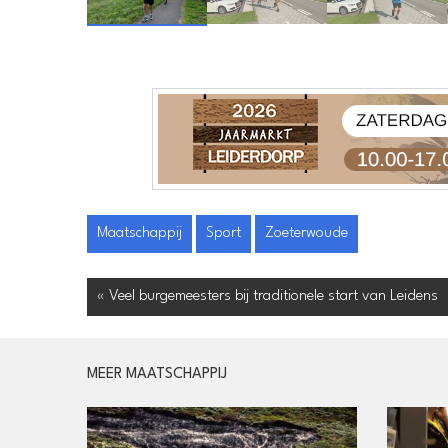
Maatschappij
Sport
Zoeterwoude
« Veel burgemeesters bij traditionele start van Leidens
MEER MAATSCHAPPIJ