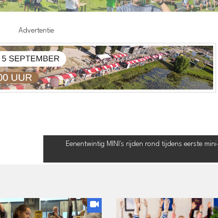
Advertentie
Eenentwintig MINI's rijden rond tijdens eerste min