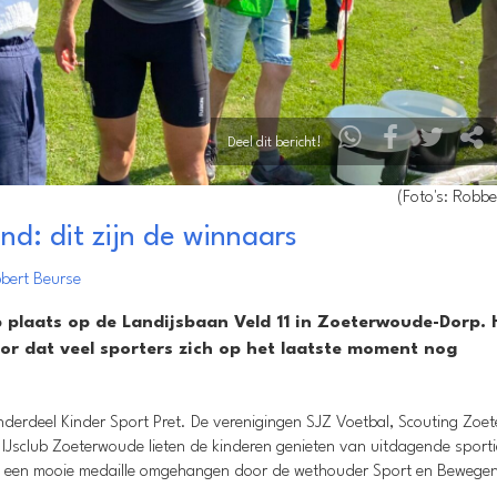
Deel dit bericht!
(Foto's: Robbe
nd: dit zijn de winnaars
bert Beurse
laats op de Landijsbaan Veld 11 in Zoeterwoude-Dorp. 
or dat veel sporters zich op het laatste moment nog
erdeel Kinder Sport Pret. De verenigingen SJZ Voetbal, Scouting Zoe
IJsclub Zoeterwoude lieten de kinderen genieten van uitdagende sport
rna een mooie medaille omgehangen door de wethouder Sport en Bewege