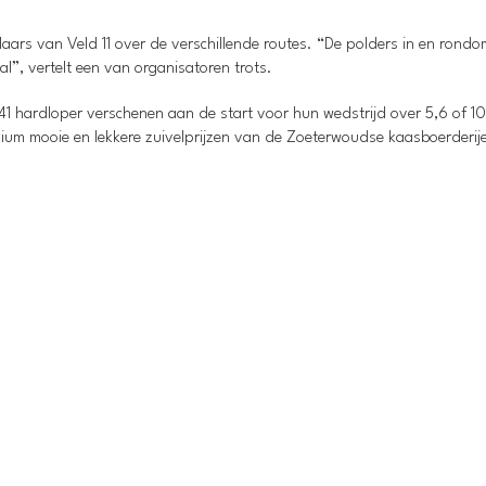
ars van Veld 11 over de verschillende routes. “De polders in en rondo
”, vertelt een van organisatoren trots.
41 hardloper verschenen aan de start voor hun wedstrijd over 5,6 of 1
odium mooie en lekkere zuivelprijzen van de Zoeterwoudse kaasboerderij