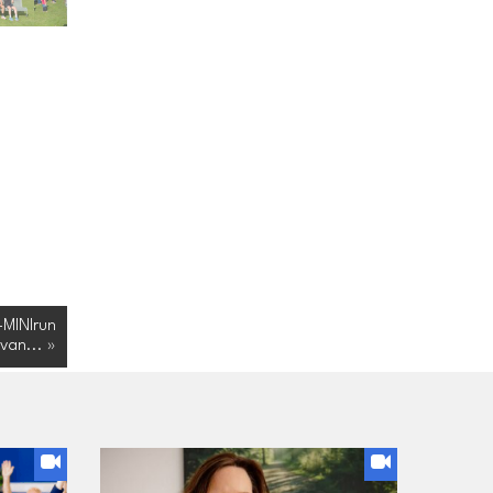
i-MINIrun
van... »