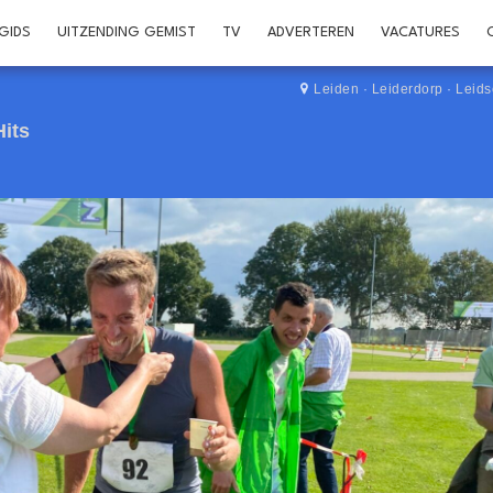
GIDS
UITZENDING GEMIST
TV
ADVERTEREN
VACATURES
Leiden
·
Leiderdorp
·
Leid
Hits