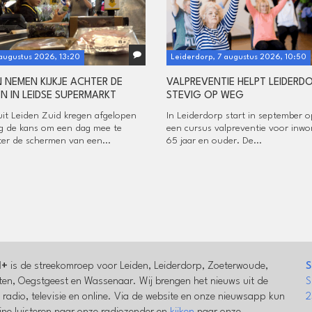
 augustus 2026, 13:20
Leiderdorp, 7 augustus 2026, 10:50
N NEMEN KIJKJE ACHTER DE
VALPREVENTIE HELPT LEIDERD
N IN LEIDSE SUPERMARKT
STEVIG OP WEG
uit Leiden Zuid kregen afgelopen
In Leiderdorp start in september 
 de kans om een dag mee te
een cursus valpreventie voor inwo
hter de schermen van een...
65 jaar en ouder. De...
l+
is de streekomroep voor Leiden, Leiderdorp, Zoeterwoude,
S
en, Oegstgeest en Wassenaar. Wij brengen het nieuws uit de
S
a radio, televisie en online. Via de website en onze nieuwsapp kun
2