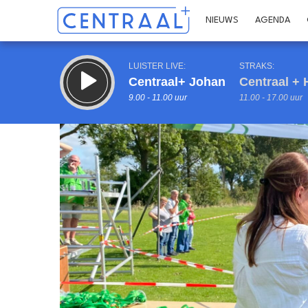
NIEUWS
AGENDA
LUISTER LIVE:
STRAKS:
Centraal+ Johan
Centraal + 
9.00 - 11.00 uur
11.00 - 17.00 uur
Inklappen