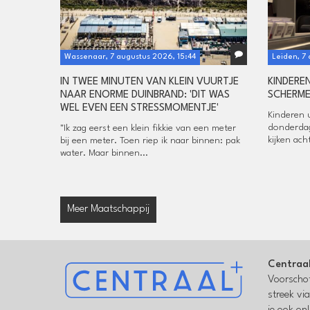
Wassenaar, 7 augustus 2026, 15:44
Leiden, 7
IN TWEE MINUTEN VAN KLEIN VUURTJE
KINDERE
NAAR ENORME DUINBRAND: 'DIT WAS
SCHERME
WEL EVEN EEN STRESSMOMENTJE'
Kinderen 
donderdag
"Ik zag eerst een klein fikkie van een meter
kijken ac
bij een meter. Toen riep ik naar binnen: pak
water. Maar binnen...
Meer Maatschappij
Centraa
Voorschot
streek vi