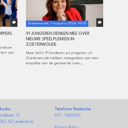
Zoeterwoude, 7 augustus 2026, 10:35
ORPERS
91 JONGEREN DENKEN MEE OVER
NIEUWE SPEELPLEKKEN IN
ZOETERWOUDE
opnieuw
ners van
Maar liefst 91 kinderen en jongeren uit
Zoeterwoude hebben meegedaan aan een
enquête van de gemeente over...
tudio
Telefoon Redactie
isalbaan 13
071 - 5425160
352 AZ Leiderdorp
Privacy Policy