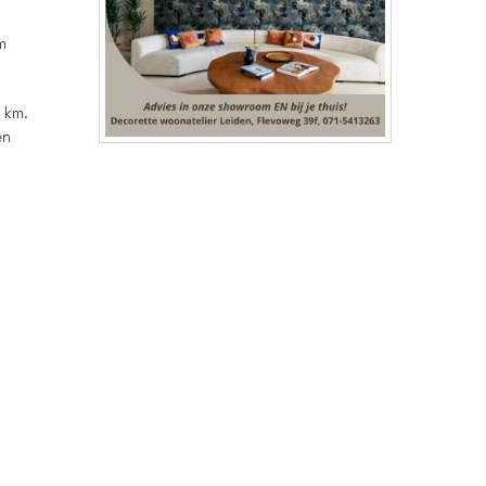
m
0 km.
en