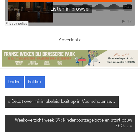
Advertentie
Leiden
Politiek
« Debat over minimabeleid laait op in Voorschotense...
Weekoverzicht week 39: Kinderpostzegelactie en start bouw
780... »