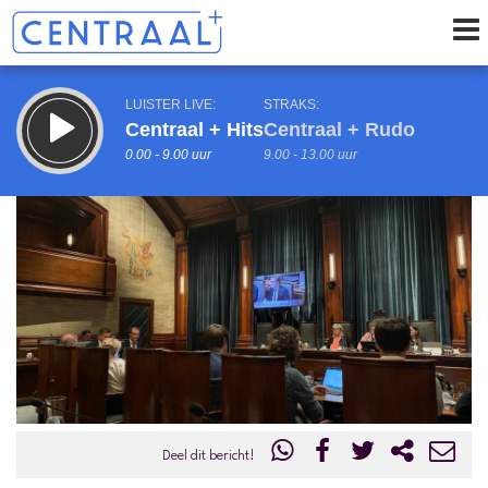
LUISTER LIVE:
STRAKS:
Centraal + Hits
Centraal + Rudo
0.00 - 9.00 uur
9.00 - 13.00 uur
uur 1 van 0
Vorig uur
Volgend uur
Inklappen
Deel dit bericht!