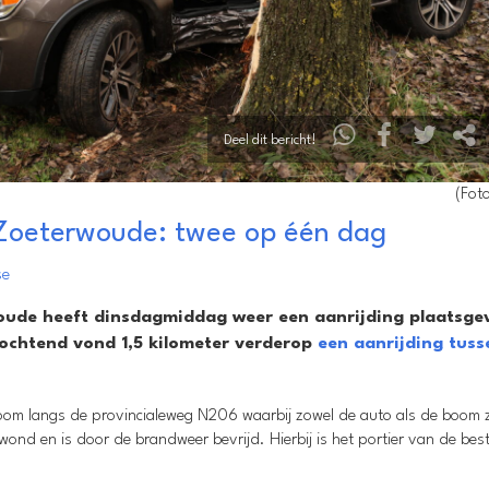
Deel dit bericht!
(Foto
Zoeterwoude: twee op één dag
se
ude heeft dinsdagmiddag weer een aanrijding plaatsge
 ochtend vond 1,5 kilometer verderop
een aanrijding tuss
boom langs de provincialeweg N206 waarbij zowel de auto als de boom
ond en is door de brandweer bevrijd. Hierbij is het portier van de bes