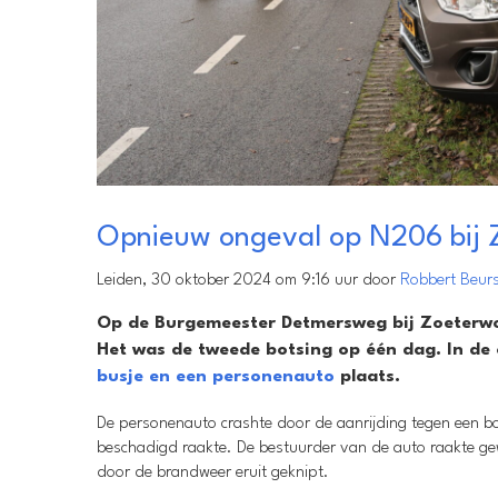
Opnieuw ongeval op N206 bij 
Leiden, 30 oktober 2024 om 9:16 uur door
Robbert Beur
Op de Burgemeester Detmersweg bij Zoeterwo
Het was de tweede botsing op één dag. In de
busje en een personenauto
plaats.
De personenauto crashte door de aanrijding tegen een 
beschadigd raakte. De bestuurder van de auto raakte gew
door de brandweer eruit geknipt.