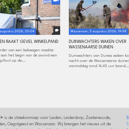
 augustus 2026, 20:04
Wassenaar, 5 augustus 2026, 19:58
N RAAKT GEVEL WINKELPAND
DUINWACHTERS WAKEN OVER
WASSENAARSE DUINEN
rder van een bakwagen maakte
aan het begin van de avond een
Duinwachters van Dunea waken k
gsfout op de...
nacht over de Wassenaarse duinen
vanmiddag rond 14.45 uur brand...
l+
is de streekomroep voor Leiden, Leiderdorp, Zoeterwoude,
S
en, Oegstgeest en Wassenaar. Wij brengen het nieuws uit de
S