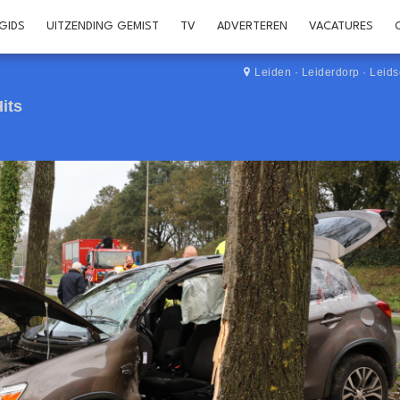
GIDS
UITZENDING GEMIST
TV
ADVERTEREN
VACATURES
Leiden
·
Leiderdorp
·
Leid
its