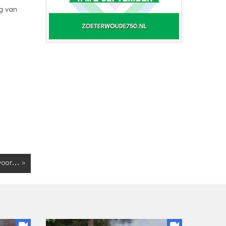
ng van
oor... »