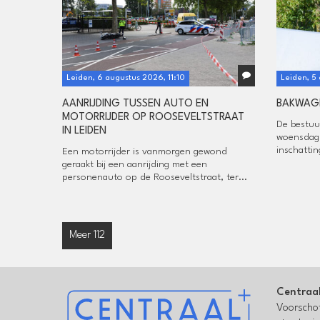
Leiden, 6 augustus 2026, 11:10
Leiden, 5
AANRIJDING TUSSEN AUTO EN
BAKWAGE
MOTORRIJDER OP ROOSEVELTSTRAAT
De bestuu
IN LEIDEN
woensdag 
inschattin
Een motorrijder is vanmorgen gewond
geraakt bij een aanrijding met een
personenauto op de Rooseveltstraat, ter...
Meer 112
Centraa
Voorschot