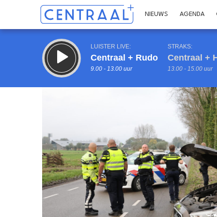
NIEUWS
AGENDA
LUISTER LIVE:
STRAKS:
Centraal + Rudo
Centraal + H
9.00 - 13.00 uur
13.00 - 15.00 uur
Inklappen