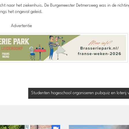
cht naar het ziekenhuis. De Burgemeester Detmersweg was in de richti
angs het ongeval geleid.
Advertentie
Studenten hogeschool organiseren pubquiz en loterij v