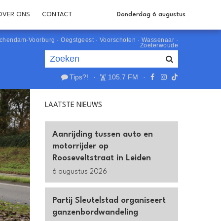
OVER ONS
CONTACT
Donderdag 6 augustus
schendam-Voorburg
·
Oegstgeest
·
Voorschoten
·
Wassenaar
·
Zoeterwoude
Tips?!
·
105.7 FM
·
Je luistert nu naar
uur 1 van 0
LAATSTE NIEUWS
«
Vorig uur
Volgend uur
»
Aanrijding tussen auto en
motorrijder op
Rooseveltstraat in Leiden
6 augustus 2026
Partij Sleutelstad organiseert
ganzenbordwandeling