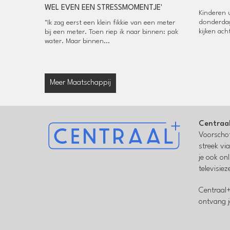
WEL EVEN EEN STRESSMOMENTJE'
Kinderen 
donderdag
"Ik zag eerst een klein fikkie van een meter
kijken ac
bij een meter. Toen riep ik naar binnen: pak
water. Maar binnen...
Meer Maatschappij
Centraa
Voorschot
streek vi
je ook on
televisie
Centraal+
ontvang j