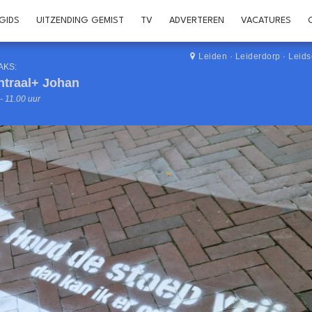
GIDS
UITZENDING GEMIST
TV
ADVERTEREN
VACATURES
Leiden
·
Leiderdorp
·
Leid
AKS:
ntraal+ Johan
- 11.00 uur