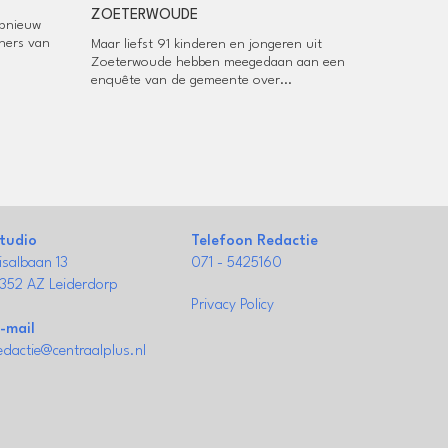
ZOETERWOUDE
opnieuw
ners van
Maar liefst 91 kinderen en jongeren uit
Zoeterwoude hebben meegedaan aan een
enquête van de gemeente over...
tudio
Telefoon Redactie
isalbaan 13
071 - 5425160
352 AZ Leiderdorp
Privacy Policy
-mail
edactie@centraalplus.nl