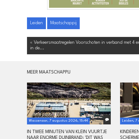
Leiden
Maatschappij
« Verkeersmaatregelen Voorschoten in verband met 4 e
in de...
MEER MAATSCHAPPIJ
Wassenaar, 7 augustus 2026, 15:44
Leiden, 7
IN TWEE MINUTEN VAN KLEIN VUURTJE
KINDERE
NAAR ENORME DUINBRAND: 'DIT WAS
SCHERME