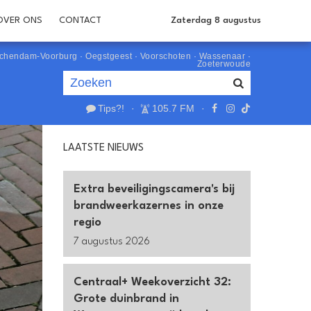
OVER ONS
CONTACT
Zaterdag 8 augustus
schendam-Voorburg
·
Oegstgeest
·
Voorschoten
·
Wassenaar
·
Zoeterwoude
Tips?!
·
105.7 FM
·
Je luistert nu naar
uur 1 van 0
LAATSTE NIEUWS
«
Vorig uur
Volgend uur
»
Extra beveiligingscamera's bij
brandweerkazernes in onze
regio
7 augustus 2026
Centraal+ Weekoverzicht 32:
Grote duinbrand in