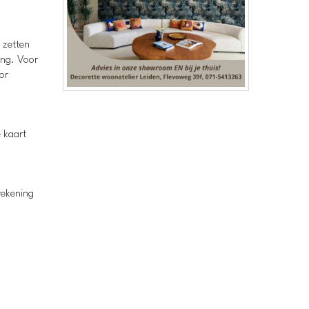
 zetten
ing. Voor
oor
 kaart
n
rekening