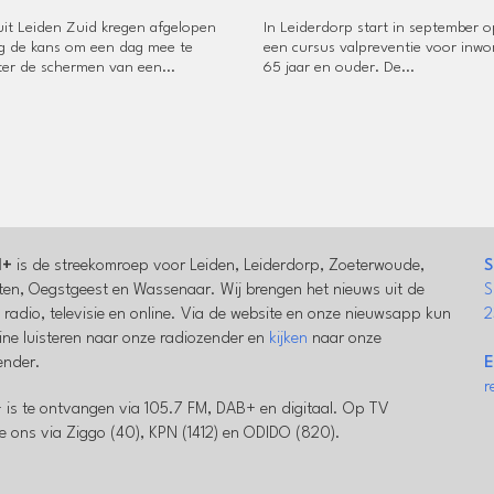
uit Leiden Zuid kregen afgelopen
In Leiderdorp start in september 
 de kans om een dag mee te
een cursus valpreventie voor inwo
hter de schermen van een...
65 jaar en ouder. De...
l+
is de streekomroep voor Leiden, Leiderdorp, Zoeterwoude,
S
en, Oegstgeest en Wassenaar. Wij brengen het nieuws uit de
S
a radio, televisie en online. Via de website en onze nieuwsapp kun
2
line luisteren naar onze radiozender en
kijken
naar onze
zender.
E
r
 is te ontvangen via 105.7 FM, DAB+ en digitaal. Op TV
e ons via Ziggo (40), KPN (1412) en ODIDO (820).