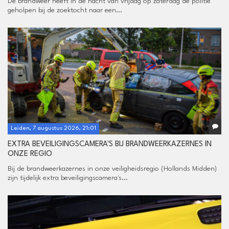
De brandweer heeft in de nacht van vrijdag op zaterdag de politie
geholpen bij de zoektocht naar een...
Leiden, 7 augustus 2026, 21:01
EXTRA BEVEILIGINGSCAMERA'S BIJ BRANDWEERKAZERNES IN
ONZE REGIO
Bij de brandweerkazernes in onze veiligheidsregio (Hollands Midden)
zijn tijdelijk extra beveiligingscamera's...