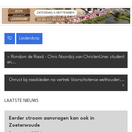
112
Leiderdorp
« Rondom de Raad - Chris Noordzij van ChristenUnie: student
en...
Onrust bij raadsleden na vertrek Voorschotense wethouder:...
»
LAATSTE NIEUWS
Eerder stroom aanvragen kan ook in
Zoeterwoude