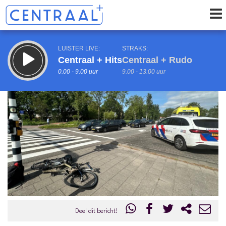
LUISTER LIVE:
STRAKS:
Centraal + Hits
Centraal + Rudo
0.00 - 9.00 uur
9.00 - 13.00 uur
uur 1 van 0
Vorig uur
Volgend uur
Inklappen
Deel dit bericht!