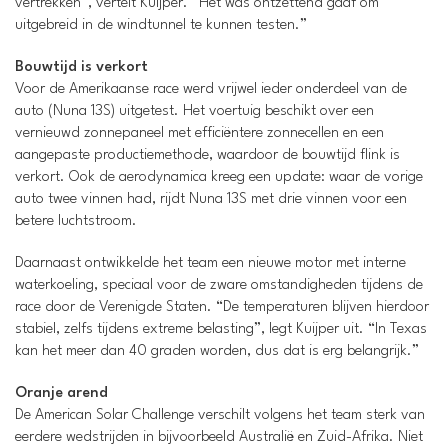
vertrekken”, vertelt Kuijper. “Het was ontzettend gaaf om
uitgebreid in de windtunnel te kunnen testen.”
Bouwtijd is verkort
Voor de Amerikaanse race werd vrijwel ieder onderdeel van de
auto (Nuna 13S) uitgetest. Het voertuig beschikt over een
vernieuwd zonnepaneel met efficiëntere zonnecellen en een
aangepaste productiemethode, waardoor de bouwtijd flink is
verkort. Ook de aerodynamica kreeg een update: waar de vorige
auto twee vinnen had, rijdt Nuna 13S met drie vinnen voor een
betere luchtstroom.
Daarnaast ontwikkelde het team een nieuwe motor met interne
waterkoeling, speciaal voor de zware omstandigheden tijdens de
race door de Verenigde Staten. “De temperaturen blijven hierdoor
stabiel, zelfs tijdens extreme belasting”, legt Kuijper uit. “In Texas
kan het meer dan 40 graden worden, dus dat is erg belangrijk.”
Oranje arend
De American Solar Challenge verschilt volgens het team sterk van
eerdere wedstrijden in bijvoorbeeld Australië en Zuid-Afrika. Niet