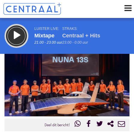
LUISTER LIVE:
STRAKS:
Mixtape
Centraal + Hits
21.00 - 23.00 uur
23.00 - 0.00 uur
uur 1 van 0
Vorig uur
Volgend uur
Inklappen
Deel dit bericht!