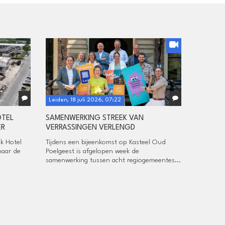
Leiden, 18 juli 2026, 07:22
OTEL
SAMENWERKING STREEK VAN
ER
VERRASSINGEN VERLENGD
k Hotel
Tijdens een bijeenkomst op Kasteel Oud
naar de
Poelgeest is afgelopen week de
samenwerking tussen acht regiogemeentes...