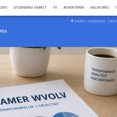
GIDS
UITZENDING GEMIST
TV
ADVERTEREN
VACATURES
Leiden
·
Leiderdorp
·
Leid
Hits