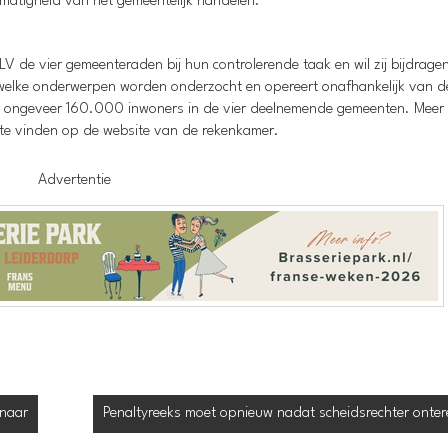
tmatigheid van het gemeentelijk handelen.
e vier gemeenteraden bij hun controlerende taak en wil zij bijdrage
 welke onderwerpen worden onderzocht en opereert onafhankelijk van d
oor ongeveer 160.000 inwoners in de vier deelnemende gemeenten. Meer
is te vinden op de website van de rekenkamer.
Advertentie
enaar
Penaltyreeks moet opnieuw nadat scheidsrechter ontere