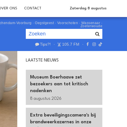
OVER ONS
CONTACT
Zaterdag 8 augustus
schendam-Voorburg
·
Oegstgeest
·
Voorschoten
·
Wassenaar
·
Zoeterwoude
Tips?!
·
105.7 FM
·
Je luistert nu naar
uur 1 van 0
LAATSTE NIEUWS
«
Vorig uur
Volgend uur
»
Museum Boerhaave zet
bezoekers aan tot kritisch
nadenken
8 augustus 2026
Extra beveiligingscamera's bij
brandweerkazernes in onze