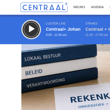
NIEUWS
AGENDA
LUISTER LIVE:
STRAKS:
Centraal+ Johan
Centraal + 
9.00 - 11.00 uur
11.00 - 17.00 uur
Inklappen