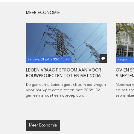
MEER ECONOMIE
Leiden, 31 juli 2026, 13:48
Regio, , 3
LEIDEN VRAAGT STROOM AAN VOOR
OV EN 
BOUWPROJECTEN TOT EN MET 2036
9 SEPTE
De gemeente Leiden gaat stroom aanvragen
Medewerke
voor bouwprojecten tot en met 2036. De
en het sp
gemeente doet een oproep aan...
september
Meer Economie