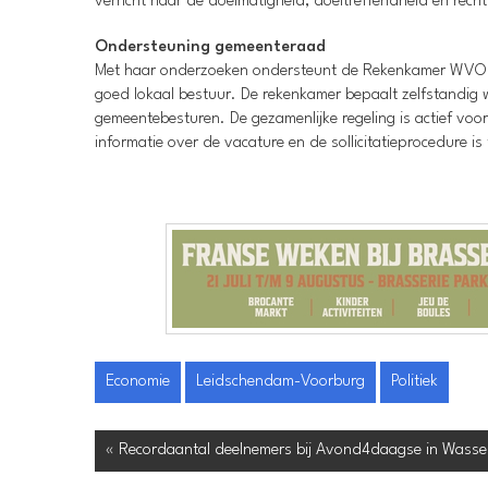
verricht naar de doelmatigheid, doeltreffendheid en rech
Ondersteuning gemeenteraad
Met haar onderzoeken ondersteunt de Rekenkamer WVOLV d
goed lokaal bestuur. De rekenkamer bepaalt zelfstandig
gemeentebesturen. De gezamenlijke regeling is actief v
informatie over de vacature en de sollicitatieprocedure 
Economie
Leidschendam-Voorburg
Politiek
« Recordaantal deelnemers bij Avond4daagse in Wass