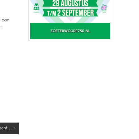
n aan
e
cht... »