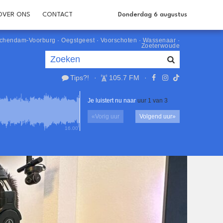
OVER ONS
CONTACT
Donderdag 6 augustus
schendam-Voorburg
·
Oegstgeest
·
Voorschoten
·
Wassenaar
·
Zoeterwoude
Tips?!
·
105.7 FM
·
Je luistert nu naar
uur 1 van 3
«
Vorig uur
Volgend uur
»
16.00