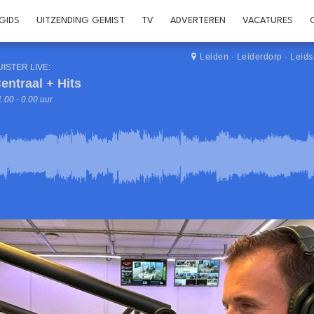
GIDS
UITZENDING GEMIST
TV
ADVERTEREN
VACATURES
Leiden
·
Leiderdorp
·
Leid
UISTER LIVE:
entraal + Hits
.00 - 0.00 uur