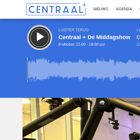
NIEUWS
AGENDA
LUISTER TERUG:
L
Centraal + De Middagshow
C
8 oktober, 15.00 - 18.00 uur
21
15.00
Inklappen