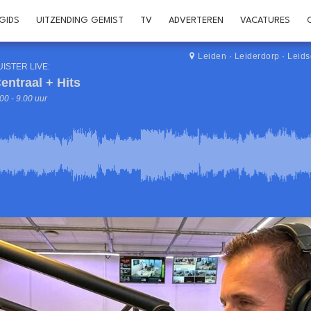
GIDS
UITZENDING GEMIST
TV
ADVERTEREN
VACATURES
Leiden
·
Leiderdorp
·
Leid
UISTER LIVE:
entraal + Hits
00 - 9.00 uur