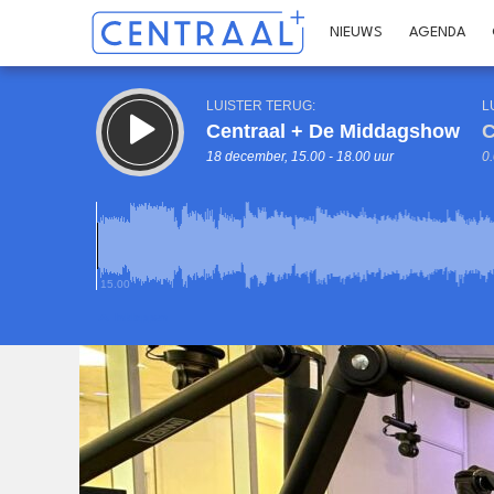
NIEUWS
AGENDA
LUISTER TERUG:
L
Centraal + De Middagshow
C
18 december, 15.00 - 18.00 uur
0.
15.00
Inklappen