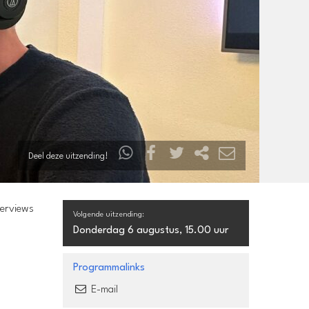
Deel deze uitzending!
terviews
Volgende uitzending:
Donderdag 6 augustus, 15.00 uur
Programmalinks
E-mail