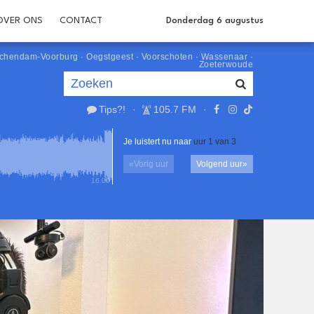
OVER ONS
CONTACT
Donderdag 6 augustus
schendam-Voorburg
·
Oegstgeest
·
Voorschoten
·
Wassenaar
·
Zoeterwoude
Tips?!
·
105.7 FM
·
Je luistert nu naar
uur 1 van 3
«
Vorig uur
Volgend uur
»
16.00