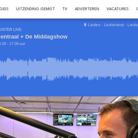
GIDS
UITZENDING GEMIST
TV
ADVERTEREN
VACATURES
Leiden
·
Leiderdorp
·
Leid
UISTER LIVE:
entraal + De Middagshow
.00 - 17.00 uur