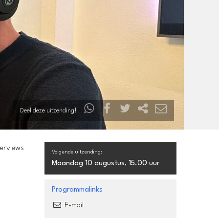
Deel deze uitzending!
terviews
Volgende uitzending:
Maandag 10 augustus, 15.00 uur
Programmalinks
E-mail