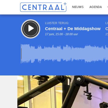
NIEUWS
AGENDA
LUISTER TERUG:
L
Centraal + De Middagshow
C
17 juni, 15.00 - 18.00 uur
15
15.00
Inklappen