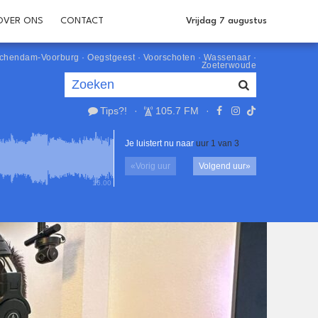
OVER ONS
CONTACT
Vrijdag 7 augustus
schendam-Voorburg
·
Oegstgeest
·
Voorschoten
·
Wassenaar
·
Zoeterwoude
Tips?!
·
105.7 FM
·
Je luistert nu naar
uur 1 van 3
«
Vorig uur
Volgend uur
»
16.00