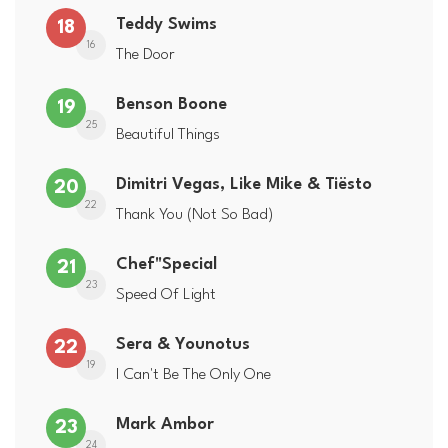
Teddy Swims
18
16
The Door
Benson Boone
19
25
Beautiful Things
Dimitri Vegas, Like Mike & Tiësto
20
22
Thank You (Not So Bad)
Chef"Special
21
23
Speed Of Light
Sera & Younotus
22
19
I Can't Be The Only One
Mark Ambor
23
24