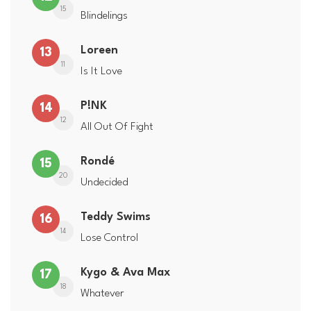
15
Blindelings
Loreen
13
11
Is It Love
P!NK
14
12
All Out Of Fight
Rondé
15
20
Undecided
Teddy Swims
16
14
Lose Control
Kygo & Ava Max
17
18
Whatever