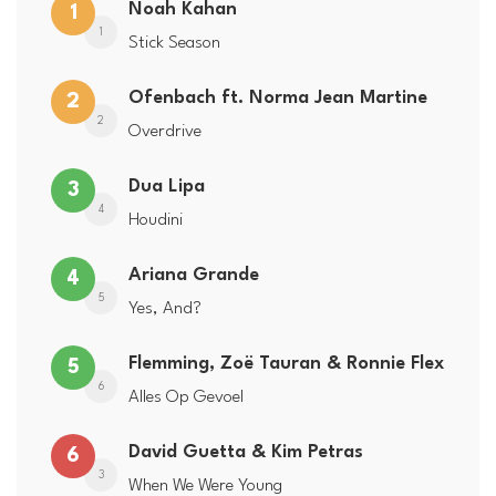
Noah Kahan
1
1
Stick Season
Ofenbach ft. Norma Jean Martine
2
2
Overdrive
Dua Lipa
3
4
Houdini
Ariana Grande
4
5
Yes, And?
Flemming, Zoë Tauran & Ronnie Flex
5
6
Alles Op Gevoel
David Guetta & Kim Petras
6
3
When We Were Young