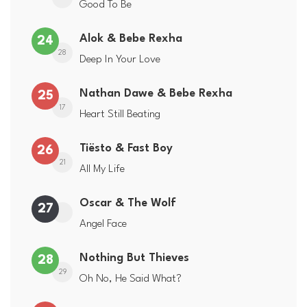
Good To Be
Alok & Bebe Rexha
24
28
Deep In Your Love
Nathan Dawe & Bebe Rexha
25
17
Heart Still Beating
Tiësto & Fast Boy
26
21
All My Life
Oscar & The Wolf
27
Angel Face
Nothing But Thieves
28
29
Oh No, He Said What?