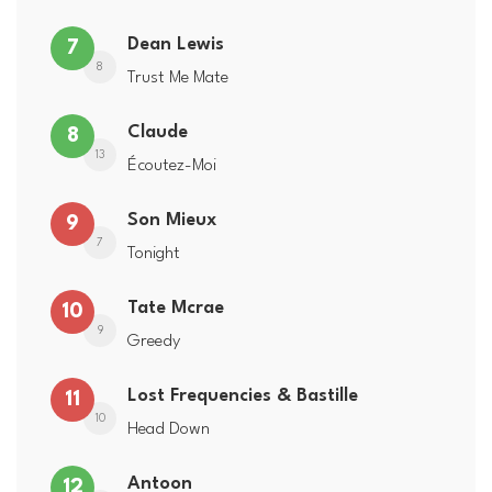
Dean Lewis
7
8
Trust Me Mate
Claude
8
13
Écoutez-Moi
Son Mieux
9
7
Tonight
Tate Mcrae
10
9
Greedy
Lost Frequencies & Bastille
11
10
Head Down
Antoon
12