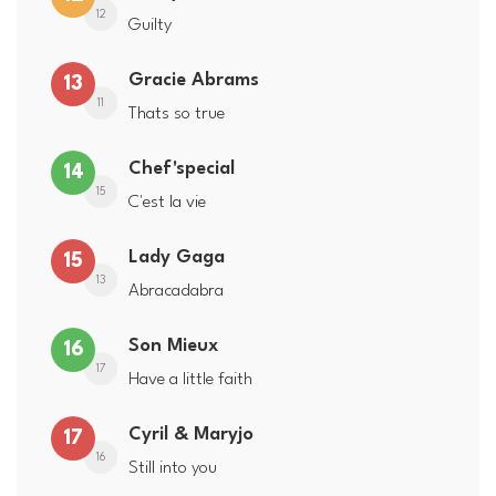
12
Guilty
Gracie Abrams
13
11
Thats so true
Chef'special
14
15
C'est la vie
Lady Gaga
15
13
Abracadabra
Son Mieux
16
17
Have a little faith
Cyril & Maryjo
17
16
Still into you