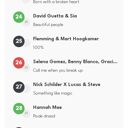
Born with a broken heart
David Guetta & Sia
24
26
Beautiful people
Flemming & Mart Hoogkamer
25
100%
Selena Gomez, Benny Blanco, Gracie Abrams
26
25
Call me when you break up
Nick Schilder X Lucas & Steve
27
Something like magic
Hannah Mae
28
29
Rode draad