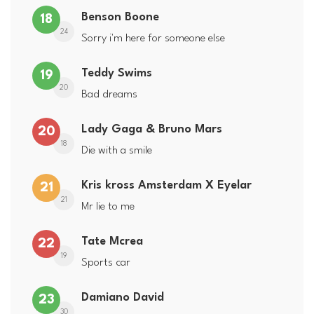
Benson Boone
18
24
Sorry i'm here for someone else
Teddy Swims
19
20
Bad dreams
Lady Gaga & Bruno Mars
20
18
Die with a smile
Kris kross Amsterdam X Eyelar
21
21
Mr lie to me
Tate Mcrea
22
19
Sports car
Damiano David
23
30