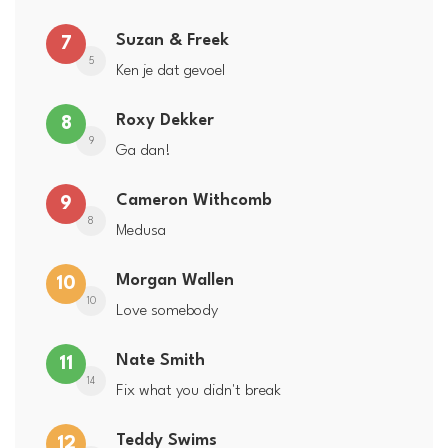
Suzan & Freek
7
5
Ken je dat gevoel
Roxy Dekker
8
9
Ga dan!
Cameron Withcomb
9
8
Medusa
Morgan Wallen
10
10
Love somebody
Nate Smith
11
14
Fix what you didn't break
Teddy Swims
12