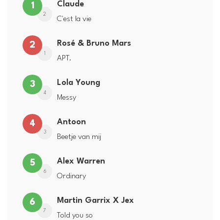
Claude
1
2
C'est la vie
Rosé & Bruno Mars
2
1
APT.
Lola Young
3
4
Messy
Antoon
4
3
Beetje van mij
Alex Warren
5
6
Ordinary
Martin Garrix X Jex
6
7
Told you so