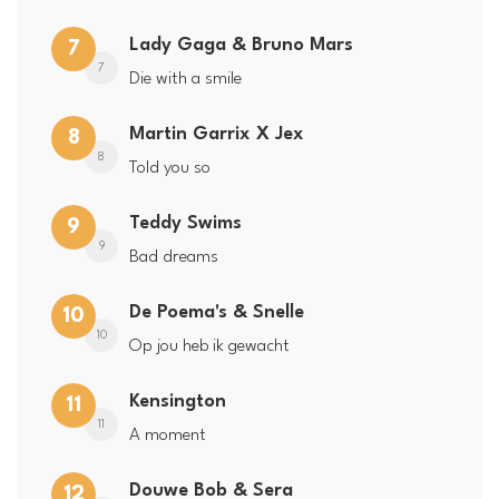
Lady Gaga & Bruno Mars
7
7
Die with a smile
Martin Garrix X Jex
8
8
Told you so
Teddy Swims
9
9
Bad dreams
De Poema's & Snelle
10
10
Op jou heb ik gewacht
Kensington
11
11
A moment
Douwe Bob & Sera
12