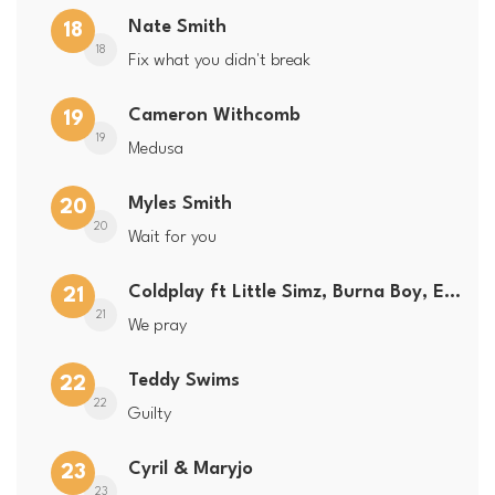
Nate Smith
18
18
Fix what you didn't break
Cameron Withcomb
19
19
Medusa
Myles Smith
20
20
Wait for you
Coldplay ft Little Simz, Burna Boy, Elyanna & Tini
21
21
We pray
Teddy Swims
22
22
Guilty
Cyril & Maryjo
23
23