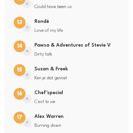
12
Could have been us
Rondé
13
13
Love of my life
Pawsa & Adventures of Stevie V
14
14
Dirty talk
Suzan & Freek
15
15
Ken je dat gevoel
Chef'special
16
16
C'est la vie
Alex Warren
17
17
Burning down