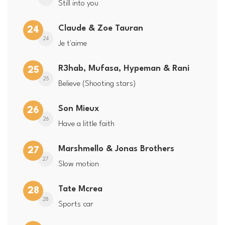
Still into you
Claude & Zoe Tauran
24
24
Je t'aime
R3hab, Mufasa, Hypeman & Rani
25
25
Believe (Shooting stars)
Son Mieux
26
26
Have a little faith
Marshmello & Jonas Brothers
27
27
Slow motion
Tate Mcrea
28
28
Sports car