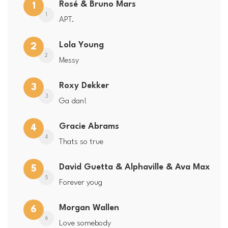
Rosé & Bruno Mars
1
1
APT.
Lola Young
2
2
Messy
Roxy Dekker
3
3
Ga dan!
Gracie Abrams
4
4
Thats so true
David Guetta & Alphaville & Ava Max
5
5
Forever youg
Morgan Wallen
6
6
Love somebody