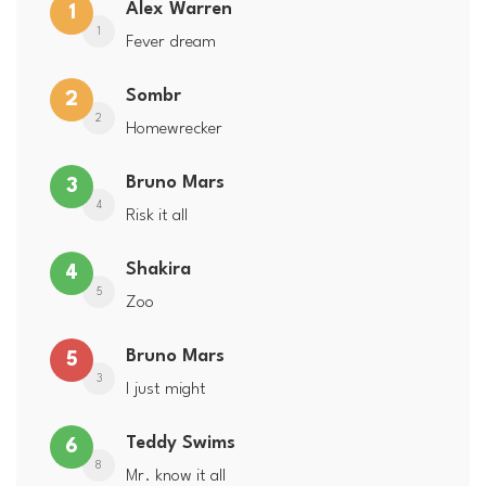
Alex Warren
1
1
Fever dream
Sombr
2
2
Homewrecker
Bruno Mars
3
4
Risk it all
Shakira
4
5
Zoo
Bruno Mars
5
3
I just might
Teddy Swims
6
8
Mr. know it all