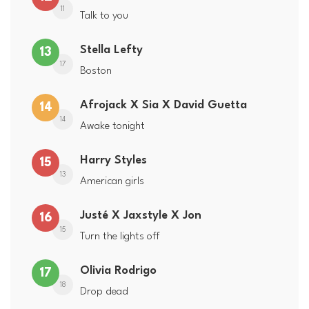
11
Talk to you
Stella Lefty
13
17
Boston
Afrojack X Sia X David Guetta
14
14
Awake tonight
Harry Styles
15
13
American girls
Justé X Jaxstyle X Jon
16
15
Turn the lights off
Olivia Rodrigo
17
18
Drop dead