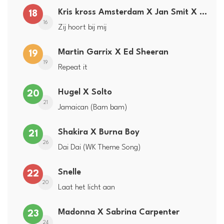
Kris kross Amsterdam X Jan Smit X Frans Bauer
18
16
Zij hoort bij mij
Martin Garrix X Ed Sheeran
19
19
Repeat it
Hugel X Solto
20
21
Jamaican (Bam bam)
Shakira X Burna Boy
21
26
Dai Dai (WK Theme Song)
Snelle
22
20
Laat het licht aan
Madonna X Sabrina Carpenter
23
24