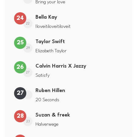
Bring your love
Bella Kay
24
22
Iloveitiloveitiloveit
Taylor Swift
25
29
Elizabeth Taylor
Calvin Harris X Jazzy
26
27
Satisfy
Ruben Hillen
27
20 Seconds
Suzan & freek
28
23
Halverwege