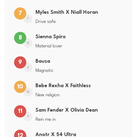
Myles Smith X Niall Horan
7
7
Drive safe
Sienna Spiro
8
12
Material lover
Bausa
9
6
Magnatic
Bebe Rexha X Faithless
10
10
New religion
Sam Fender X Olivia Dean
11
9
Rein me in
Anotr X 54 Ultra
12