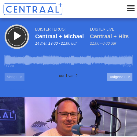
LUISTER TERUG:
LUISTER LIVE:
Centraal + Michael
Centraal + Hits
14 mei, 19.00 - 21.00 uur
21.00 - 0.00 uur
19.00
20.00
uur 1 van 2
Vorig uur
Volgend uur
Inklappen