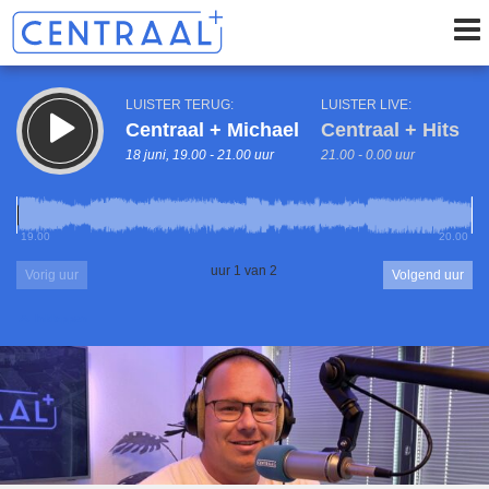
LUISTER TERUG:
LUISTER LIVE:
Centraal + Michael
Centraal + Hits
18 juni, 19.00 - 21.00 uur
21.00 - 0.00 uur
19.00
20.00
uur 1 van 2
Vorig uur
Volgend uur
Inklappen