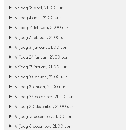
Vrijdag 18 april, 21.00 uur
Vrijdag 4 april, 21.00 uur
Vrijdag 14 februari, 21.00 uur
Vrijdag 7 februari, 21.00 uur
Vrijdag 31 januari, 21.00 uur
Vrijdag 24 januari, 21.00 uur
Vrijdag 17 januari, 21.00 uur
Vrijdag 10 januari, 21.00 uur
Vrijdag 3 januari, 21.00 uur
Vrijdag 27 december, 21.00 uur
Vrijdag 20 december, 21.00 uur
Vrijdag 13 december, 21.00 uur
Vrijdag 6 december, 21.00 uur