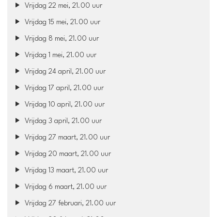
Vrijdag 22 mei, 21.00 uur
Vrijdag 15 mei, 21.00 uur
Vrijdag 8 mei, 21.00 uur
Vrijdag 1 mei, 21.00 uur
Vrijdag 24 april, 21.00 uur
Vrijdag 17 april, 21.00 uur
Vrijdag 10 april, 21.00 uur
Vrijdag 3 april, 21.00 uur
Vrijdag 27 maart, 21.00 uur
Vrijdag 20 maart, 21.00 uur
Vrijdag 13 maart, 21.00 uur
Vrijdag 6 maart, 21.00 uur
Vrijdag 27 februari, 21.00 uur