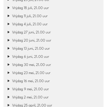
Vrijdag 25 juli, 21.00 uur
Vrijdag 18 juli, 21.00 uur
Vrijdag 11 juli, 21.00 uur
Vrijdag 4 juli, 21.00 uur
Vrijdag 27 juni, 21.00 uur
Vrijdag 20 juni, 21.00 uur
Vrijdag 13 juni, 21.00 uur
Vrijdag 6 juni, 21.00 uur
Vrijdag 30 mei, 21.00 uur
Vrijdag 23 mei, 21.00 uur
Vrijdag 16 mei, 21.00 uur
Vrijdag 9 mei, 21.00 uur
Vrijdag 2 mei, 21.00 uur
Vrijdag 25 april, 21.00 uur