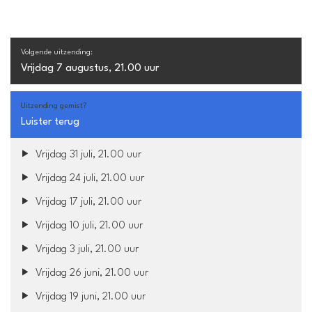
Volgende uitzending:
Vrijdag 7 augustus, 21.00 uur
Uitzending gemist?
Luister terug
Vrijdag 31 juli, 21.00 uur
Vrijdag 24 juli, 21.00 uur
Vrijdag 17 juli, 21.00 uur
Vrijdag 10 juli, 21.00 uur
Vrijdag 3 juli, 21.00 uur
Vrijdag 26 juni, 21.00 uur
Vrijdag 19 juni, 21.00 uur