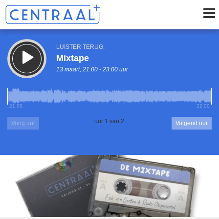
LUISTER TERUG:
Mixtape
13 maart, 21.00 - 23.00 uur
LUISTER LIVE:
21.00
22.00
Centraal + De Middagshow
15.00 - 17.00 uur
uur 1 van 2
Vorig uur
Volgend uur
Inklappen