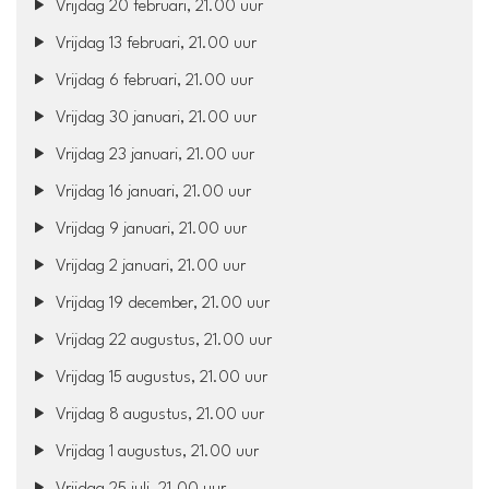
Vrijdag 20 februari, 21.00 uur
Vrijdag 13 februari, 21.00 uur
Vrijdag 6 februari, 21.00 uur
Vrijdag 30 januari, 21.00 uur
Vrijdag 23 januari, 21.00 uur
Vrijdag 16 januari, 21.00 uur
Vrijdag 9 januari, 21.00 uur
Vrijdag 2 januari, 21.00 uur
Vrijdag 19 december, 21.00 uur
Vrijdag 22 augustus, 21.00 uur
Vrijdag 15 augustus, 21.00 uur
Vrijdag 8 augustus, 21.00 uur
Vrijdag 1 augustus, 21.00 uur