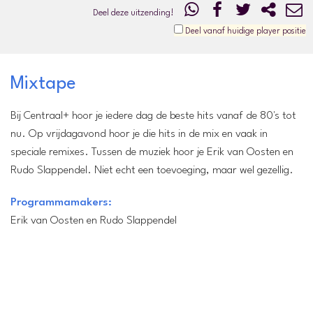
Deel deze uitzending!
Deel vanaf huidige player positie
Mixtape
Bij Centraal+ hoor je iedere dag de beste hits vanaf de 80's tot
nu. Op vrijdagavond hoor je die hits in de mix en vaak in
speciale remixes. Tussen de muziek hoor je Erik van Oosten en
Rudo Slappendel. Niet echt een toevoeging, maar wel gezellig.
Programmamakers:
Erik van Oosten en Rudo Slappendel