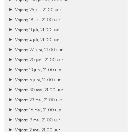
Vrijdag 1 augustus, 21.00 uur
Vrijdag 25 juli, 21.00 uur
Vrijdag 18 juli, 21.00 uur
Vrijdag 11 juli, 21.00 uur
Vrijdag 4 juli, 21.00 uur
Vrijdag 27 juni, 21.00 uur
Vrijdag 20 juni, 21.00 uur
Vrijdag 13 juni, 21.00 uur
Vrijdag 6 juni, 21.00 uur
Vrijdag 30 mei, 21.00 uur
Vrijdag 23 mei, 21.00 uur
Vrijdag 16 mei, 21.00 uur
Vrijdag 9 mei, 21.00 uur
Vrijdag 2 mei, 21.00 uur