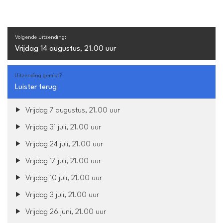
Volgende uitzending:
Vrijdag 14 augustus, 21.00 uur
Uitzending gemist?
Luister terug
Vrijdag 7 augustus, 21.00 uur
Vrijdag 31 juli, 21.00 uur
Vrijdag 24 juli, 21.00 uur
Vrijdag 17 juli, 21.00 uur
Vrijdag 10 juli, 21.00 uur
Vrijdag 3 juli, 21.00 uur
Vrijdag 26 juni, 21.00 uur