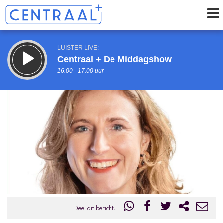
LUISTER LIVE:
Centraal + De Middagshow
16.00 - 17.00 uur
STRAKS:
Centraal + De Middagshow
17.00 - 18.00 uur
uur 1 van 0
Vorig uur
Volgend uur
Inklappen
Deel dit bericht!