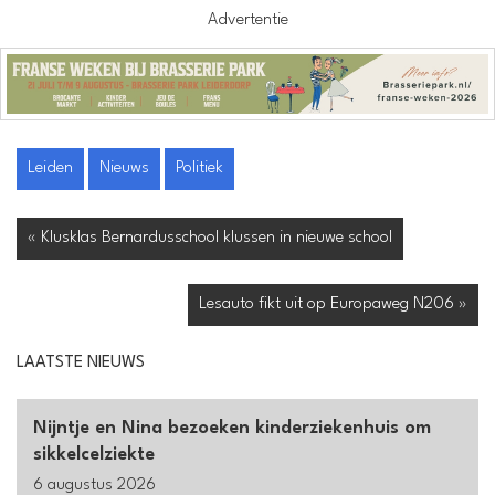
Advertentie
Leiden
Nieuws
Politiek
« Klusklas Bernardusschool klussen in nieuwe school
Lesauto fikt uit op Europaweg N206 »
LAATSTE NIEUWS
Nijntje en Nina bezoeken kinderziekenhuis om
sikkelcelziekte
6 augustus 2026