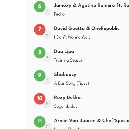
6
7
Pedro
David Guetta & OneRepublic
7
6
I Don’t Wanna Wait
Dua Lipa
8
9
Training Season
Shaboozy
9
16
A Bar Song (Tipsy)
Roxy Dekker
10
8
Sugardaddy
Armin Van Buuren & Chef'Specia
11
21