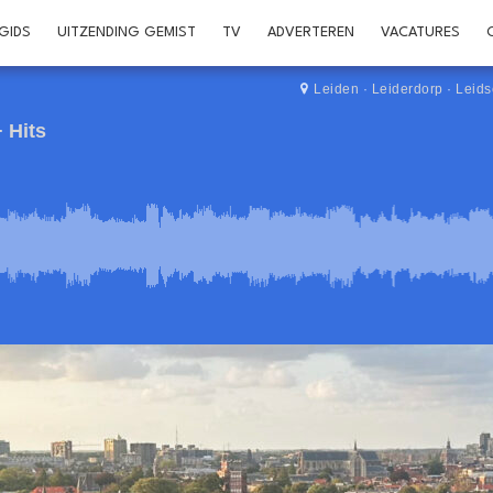
GIDS
UITZENDING GEMIST
TV
ADVERTEREN
VACATURES
Leiden
·
Leiderdorp
·
Leid
 Hits