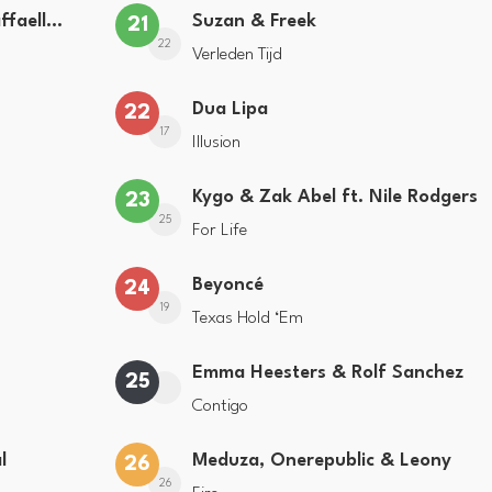
Jamoxy & Agatino Romero ft. Raffaella Carrà
Suzan & Freek
21
22
Verleden Tijd
Dua Lipa
22
17
Illusion
Kygo & Zak Abel ft. Nile Rodgers
23
25
For Life
Beyoncé
24
19
Texas Hold ‘Em
Emma Heesters & Rolf Sanchez
25
Contigo
l
Meduza, Onerepublic & Leony
26
26