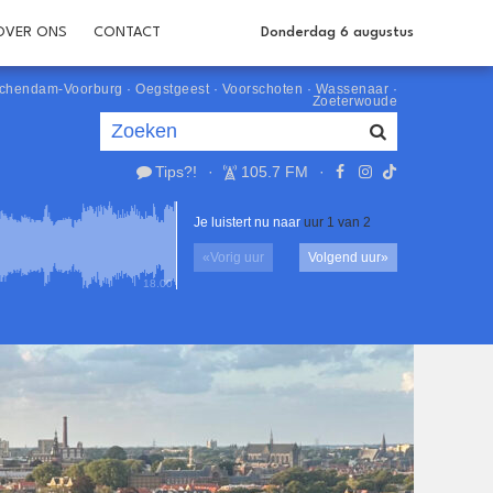
OVER ONS
CONTACT
Donderdag 6 augustus
schendam-Voorburg
·
Oegstgeest
·
Voorschoten
·
Wassenaar
·
Zoeterwoude
Tips?!
·
105.7 FM
·
Je luistert nu naar
uur 1 van 2
«
Vorig uur
Volgend uur
»
18.00