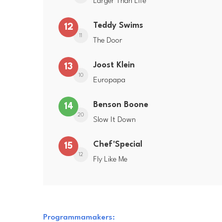
Larger Than Life
Teddy Swims
12
11
The Door
Joost Klein
13
10
Europapa
Benson Boone
14
20
Slow It Down
Chef'Special
15
12
Fly Like Me
Programmamakers: