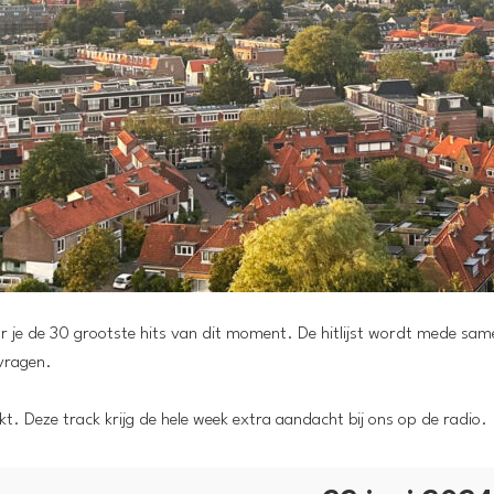
oor je de 30 grootste hits van dit moment. De hitlijst wordt mede sa
vragen.
t. Deze track krijg de hele week extra aandacht bij ons op de radio.