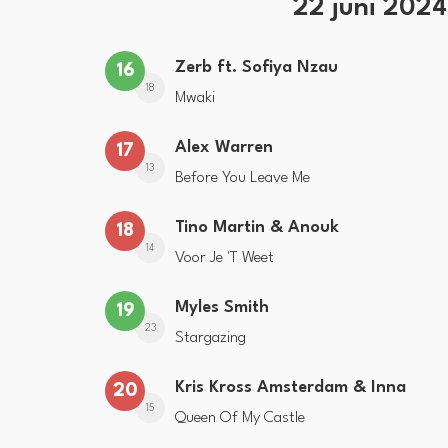
22 juni 202
Zerb ft. Sofiya Nzau
16
18
Mwaki
Alex Warren
17
13
Before You Leave Me
Tino Martin & Anouk
18
14
Voor Je 'T Weet
Myles Smith
19
23
Stargazing
Kris Kross Amsterdam & Inna
20
15
Queen Of My Castle