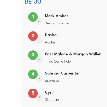
DE 30
Mark Ambor
1
2
Belong Together
Dasha
2
1
Austin
Post Malone & Morgan Wallen
3
4
I Had Some Help
Sabrina Carpenter
4
5
Espresso
Cyril
5
3
Stumblin' In