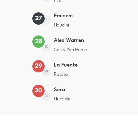
Fire
Eminem
27
Houdini
Alex Warren
28
30
Carry You Home
La Fuente
29
28
Ratata
Sera
30
29
Hurt Me