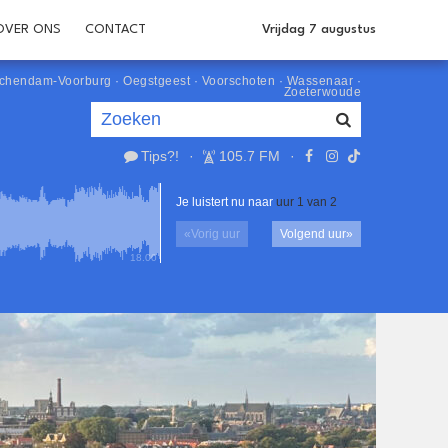
OVER ONS
CONTACT
Vrijdag 7 augustus
schendam-Voorburg
·
Oegstgeest
·
Voorschoten
·
Wassenaar
·
Zoeterwoude
Tips?!
·
105.7 FM
·
Je luistert nu naar
uur 1 van 2
«
Vorig uur
Volgend uur
»
18.00