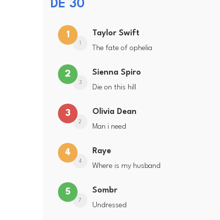
DE 30
Taylor Swift
1
1
The fate of ophelia
Sienna Spiro
2
3
Die on this hill
Olivia Dean
3
2
Man i need
Raye
4
4
Where is my husband
Sombr
5
7
Undressed