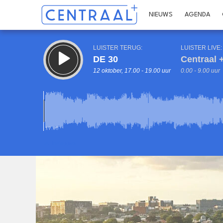
NIEUWS
AGENDA
LUISTER TERUG:
LUISTER LIVE:
DE 30
Centraal +
12 oktober, 17.00 - 19.00 uur
0.00 - 9.00 uur
17.00
Inklappen