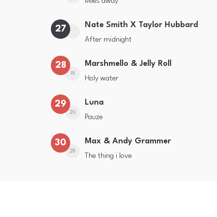
Miles away
Nate Smith X Taylor Hubbard
27
After midnight
Marshmello & Jelly Roll
28
19
Holy water
Luna
29
20
Pauze
Max & Andy Grammer
30
28
The thing i love