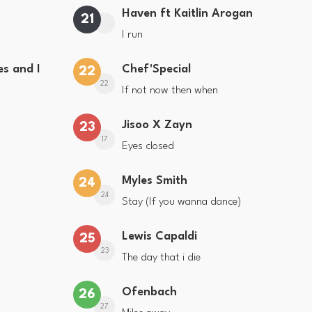
Haven ft Kaitlin Arogan
21
I run
s and I
Chef'Special
22
22
If not now then when
Jisoo X Zayn
23
17
Eyes closed
Myles Smith
24
24
Stay (If you wanna dance)
Lewis Capaldi
25
23
The day that i die
Ofenbach
26
27