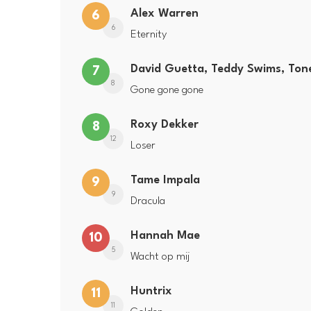
Alex Warren
6
6
Eternity
David Guetta, Teddy Swims, Tone
7
8
Gone gone gone
Roxy Dekker
8
12
Loser
Tame Impala
9
9
Dracula
Hannah Mae
10
5
Wacht op mij
Huntrix
11
11