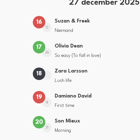
27 december 202
Suzan & Freek
16
13
Niemand
Olivia Dean
17
26
So easy (To fall in love)
Zara Larsson
18
Lush life
Damiano David
19
14
First time
Son Mieux
20
21
Morning