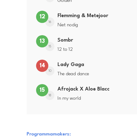
Golden
Flemming & Metejoor
12
16
Niet nodig
Sombr
13
15
12 to 12
Lady Gaga
14
10
The dead dance
Afrojack X Aloe Blacc
15
18
In my world
Programmamakers: