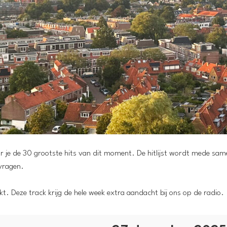
oor je de 30 grootste hits van dit moment. De hitlijst wordt mede sa
vragen.
t. Deze track krijg de hele week extra aandacht bij ons op de radio.