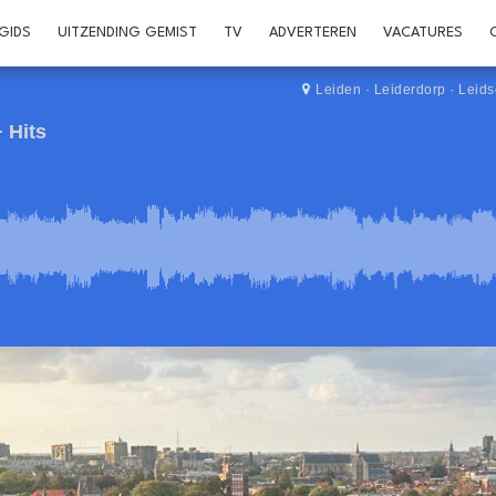
GIDS
UITZENDING GEMIST
TV
ADVERTEREN
VACATURES
Leiden
·
Leiderdorp
·
Leid
 Hits