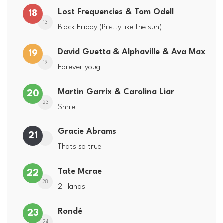
Lost Frequencies & Tom Odell
18
13
Black Friday (Pretty like the sun)
David Guetta & Alphaville & Ava Max
19
19
Forever youg
Martin Garrix & Carolina Liar
20
23
Smile
Gracie Abrams
21
Thats so true
Tate Mcrae
22
28
2 Hands
Rondé
23
24