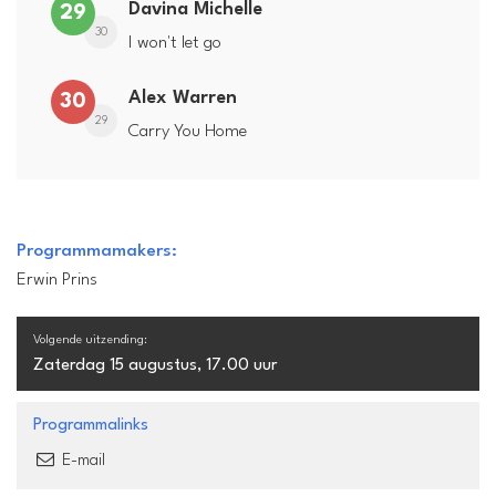
Davina Michelle
29
30
I won't let go
Alex Warren
30
29
Carry You Home
Programmamakers:
Erwin Prins
Volgende uitzending:
Zaterdag 15 augustus, 17.00 uur
Programmalinks
E-mail