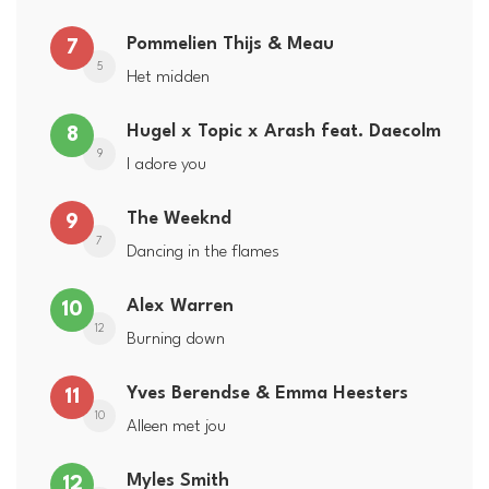
Pommelien Thijs & Meau
7
5
Het midden
Hugel x Topic x Arash feat. Daecolm
8
9
I adore you
The Weeknd
9
7
Dancing in the flames
Alex Warren
10
12
Burning down
Yves Berendse & Emma Heesters
11
10
Alleen met jou
Myles Smith
12