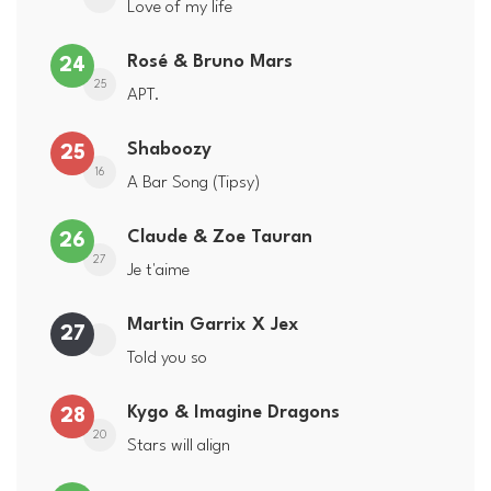
Love of my life
Rosé & Bruno Mars
24
25
APT.
Shaboozy
25
16
A Bar Song (Tipsy)
Claude & Zoe Tauran
26
27
Je t'aime
Martin Garrix X Jex
27
Told you so
Kygo & Imagine Dragons
28
20
Stars will align