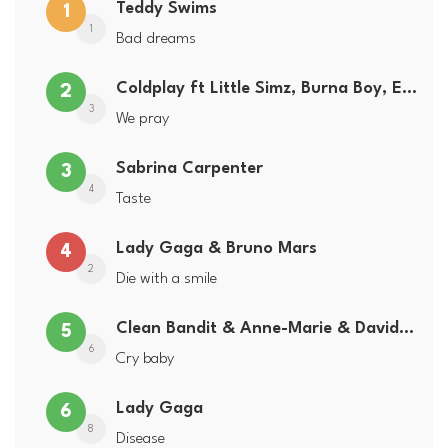
Teddy Swims
1
1
Bad dreams
Coldplay ft Little Simz, Burna Boy, Elyanna & Tini
2
3
We pray
Sabrina Carpenter
3
4
Taste
Lady Gaga & Bruno Mars
4
2
Die with a smile
Clean Bandit & Anne-Marie & David Guetta
5
6
Cry baby
Lady Gaga
6
8
Disease