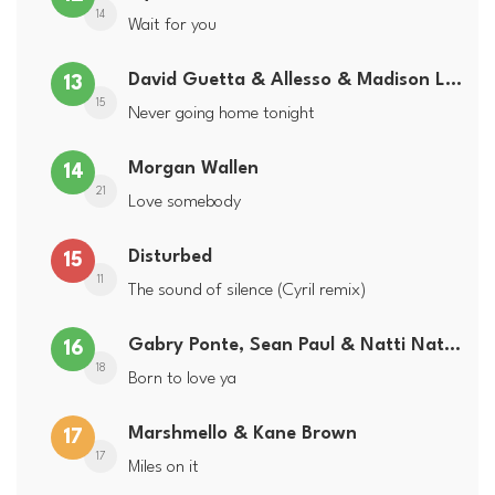
14
Wait for you
David Guetta & Allesso & Madison Love
13
15
Never going home tonight
Morgan Wallen
14
21
Love somebody
Disturbed
15
11
The sound of silence (Cyril remix)
Gabry Ponte, Sean Paul & Natti Natasha
16
18
Born to love ya
Marshmello & Kane Brown
17
17
Miles on it